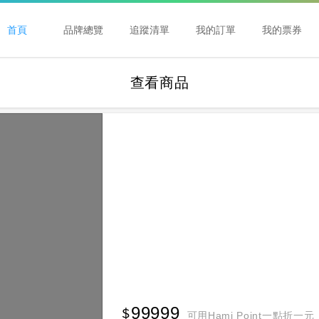
首頁
品牌總覽
追蹤清單
我的訂單
我的票券
查看商品
99999
可用Hami Point一點折一元