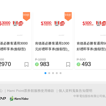
99折
98折
基必勝客通用3000
肯德基必勝客通用1000
肯德基必勝客通用5
禮即享券(餘額型)
元好禮即享券(餘額型)_
好禮即享券(餘額型)
點數兌換
數兌換
000
P 1000
P 500
2970
983
493
心
Hami Point票券館服務使用條款
個人資料蒐集告知聲明
中華電信股份有限公司個人家庭