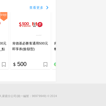
查看更多
99折
00元
肯德基必勝客通用500元
肯德基 吮指脆雞燒餅 套
肯德基
_點
即享券(餘額型)
餐(早餐限定) 好禮即享
餐(早
券_點數兌換
券_點
500
89
6
分公司(統一編號：96979949) © 2024