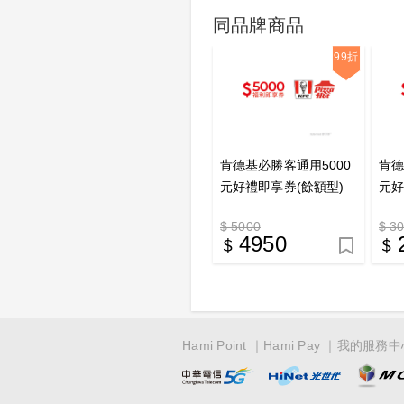
同品牌商品
99折
肯德基必勝客通用5000
肯德
元好禮即享券(餘額型)
元好
$ 5000
$ 3
4950
Hami Point
Hami Pay
我的服務中