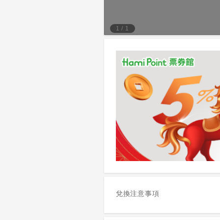
1
/
1
兌換注意事項