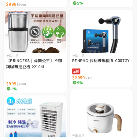
5%
$999
$2098
神腦生活
神腦生活
【PRINCESS｜荷蘭公主】不鏽
RENPHO 長柄按摩槍 R-C007GY
鋼咖啡磨豆機 221041
加碼
$2990
$3280
5%
$999
$1800
1%
神腦生活