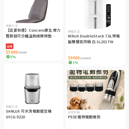
神腦生活
【這夏有禮】Concern康生 摩力
神腦生活
寶肩頸可分離溫熱按摩椅墊
NINJA DoubleStack 7.6L微電
CON-2905
腦雙層氣炸鍋 白 SL201TW
加碼
$5888
$6980
5%
$9900
$10900
1%
神腦生活
SANLUX 可水洗電動磨豆機
好買市集
SYCG-9220
P938 寵物電動推剪