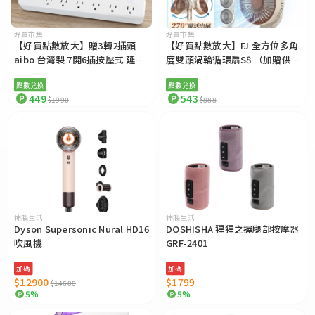
好買市集
好買市集
【好買點數放大】贈3轉2插頭
【好買點數放大】FJ 全方位多角
aibo 台灣製 7開6插按壓式 延長
度雙頭渦輪循環扇S8 （加贈供應
線-1.8米
器）
點數兌換
點數兌換
449
543
$1990
$888
神腦生活
神腦生活
Dyson Supersonic Nural HD16
DOSHISHA 猩猩之握腿部按摩器
吹風機
GRF-2401
加碼
加碼
$12900
$1799
$14600
5%
5%