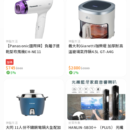
神腦生活
神腦生活
【Panasonic國際牌】負離子速
義大利Giaretti珈樂堤 加厚耐高
乾型吹風機EH-NE11
溫玻璃氣炸鍋4.5L GT-A4G
加碼
$745
$2880
$980
$3500
5%
1%
神腦生活
好買市集
大同 11人份不鏽鋼電鍋大全配加
HANLIN-SB30＋ （PLUS） 光纖