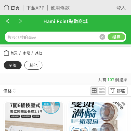
首頁
下載APP
使用條款
登入
Hami Point點數商城
搜尋
首頁
家電
其他
全部
其他
共有
102
個結果
價格
篩選