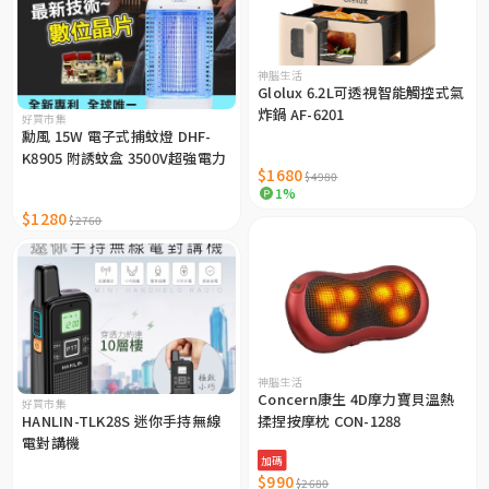
神腦生活
Glolux 6.2L可透視智能觸控式氣
炸鍋 AF-6201
好買市集
勳風 15W 電子式捕蚊燈 DHF-
K8905 附誘蚊盒 3500V超強電力
$1680
$4980
1%
$1280
$2760
神腦生活
Concern康生 4D摩力寶貝溫熱
好買市集
HANLIN-TLK28S 迷你手持無線
揉捏按摩枕 CON-1288
電對講機
加碼
$990
$2680