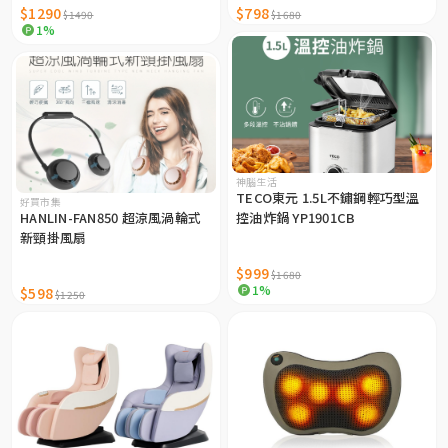
$1290
$798
$1490
$1680
1%
神腦生活
TECO東元 1.5L不鏽鋼輕巧型溫
好買市集
HANLIN-FAN850 超涼風渦輪式
控油炸鍋 YP1901CB
新頸掛風扇
$999
$1680
1%
$598
$1250