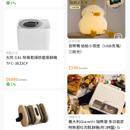
5%
好買市集
音樂鴨 拍拍小夜燈（USB充電/
三段光）
神腦生活
大同 3.8L 除臭乾燥烘磨廚餘機
TFC-3823CF
$399
$1180
$6990
$9900
1%
神腦生活
義大利Giaretti 珈樂堤 多功能定
時熱壓吐司鬆餅機(附2烤盤) GT-