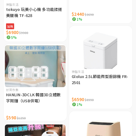
SWT26
神腦生活
tokuyo 玩美小心機 多功能揉搓
$2440
$3690
美腿機 TF-628
1%
加碼
$6980
$9900
5%
神腦生活
Glolux 2.5L節能微型廚餘機 FR-
2501
好買市集
HANLIN-3DCLK 韓國3D立體數
$6590
$8990
字鬧鐘（USB供電）
1%
$598
$1250