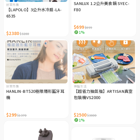
SANLUX 1.2公升美食鍋 SYEC-
好買市集
【LAPOLO】3公升水冷扇-LA-
F80
6535
$699
$899
1%
$2380
$3280
好買市集
神腦生活
HANLIN-BT520極限隱形藍牙耳
【超省力抽氣強】ARTISAN真空
機
包裝機VS2000
$299
$2500
$1370
$3800
1%