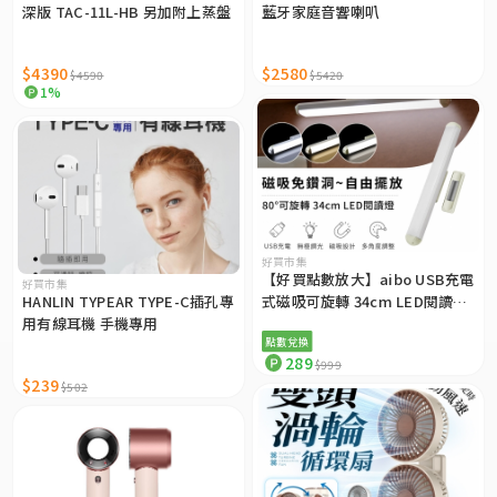
深版 TAC-11L-HB 另加附上蒸盤
藍牙家庭音響喇叭
$4390
$2580
$4590
$5420
1%
好買市集
【好買點數放大】aibo USB充電
好買市集
HANLIN TYPEAR TYPE-C插孔專
式磁吸可旋轉 34cm LED閱讀燈
用有線耳機 手機專用
（三色光）
點數兌換
289
$999
$239
$502