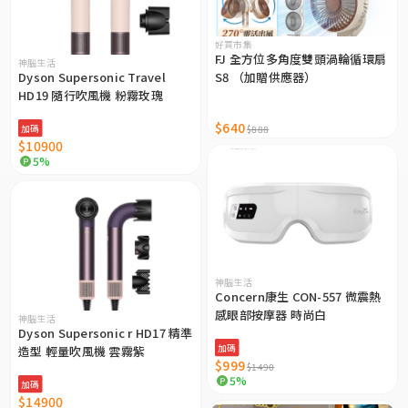
好買市集
FJ 全方位多角度雙頭渦輪循環扇
神腦生活
Dyson Supersonic Travel
S8 （加贈供應器）
HD19 隨行吹風機 粉霧玫瑰
$640
加碼
$888
$10900
5%
神腦生活
Concern康生 CON-557 微震熱
感眼部按摩器 時尚白
神腦生活
Dyson Supersonic r HD17 精準
加碼
造型 輕量吹風機 雲霧紫
$999
$1490
5%
加碼
$14900