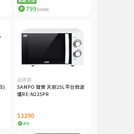
點數兌換
799
$1980
品牌館
白)
SAMPO 聲寶 天廚25L平台微波
爐RE-N225PR
$3290
4%