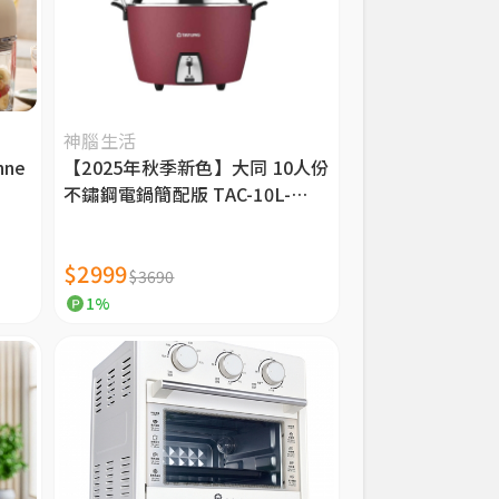
神腦生活
nne
【2025年秋季新色】大同 10人份
不鏽鋼電鍋簡配版 TAC-10L-
MCRL 莓果紅
$2999
$3690
1%