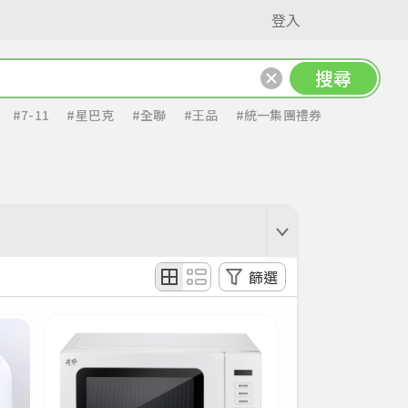
登入
搜尋
#7-11
#星巴克
#全聯
#王品
#統一集團禮券
篩選
價格區間
套