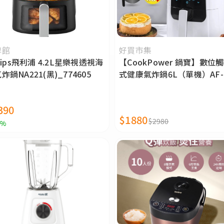
牌館
好買市集
ilips飛利浦 4.2L星樂視透視海
【CookPower 鍋寶】數位
炸鍋NA221(黑)_774605
式健康氣炸鍋6L（單機）AF-
6071W
390
$1880
$2980
4%