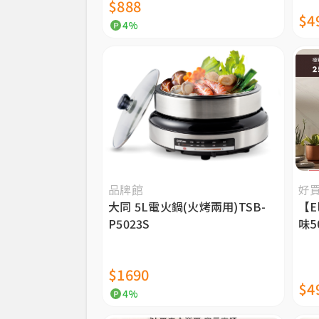
$888
$4
4%
品牌館
好
大同 5L電火鍋(火烤兩用)TSB-
【E
P5023S
味5
（E
$1690
$4
4%