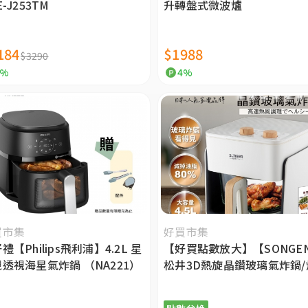
E-J253TM
升轉盤式微波爐
184
$1988
$3290
4%
4%
買市集
好買市集
禮【Philips飛利浦】4.2L 星
【好買點數放大】【SONGE
透視海星氣炸鍋 （NA221）
松井3D熱旋晶鑽玻璃氣炸鍋/
爐/氣炸烤箱 SG-425GAF