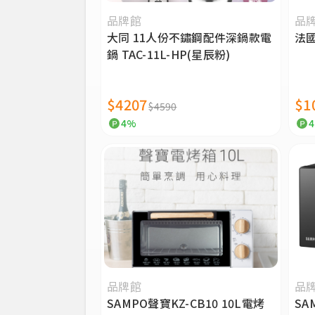
品牌館
品
大同 11人份不鏽鋼配件深鍋款電
法國
鍋 TAC-11L-HP(星辰粉)
$4207
$1
$4590
4%
品牌館
品
SAMPO聲寶KZ-CB10 10L電烤
SA