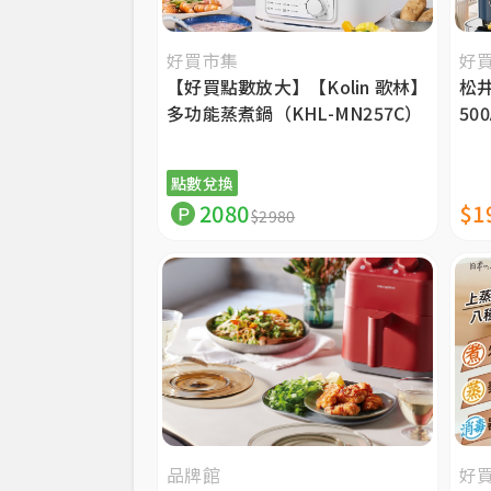
好買市集
好
【好買點數放大】【Kolin 歌林】
松井
多功能蒸煮鍋（KHL-MN257C）
500
點數兌換
2080
$1
$2980
品牌館
好