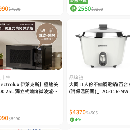
點數兌換
990
2580
$7990
$3280
買市集
品牌館
lectrolux 伊萊克斯】極適美
大同11人份不鏽鋼電鍋(百合
00 25L 獨立式燒烤微波爐
(附保溫開關)_TAC-11R-MW
MG25D22BM）
$4370
$4505
990
$5990
4%