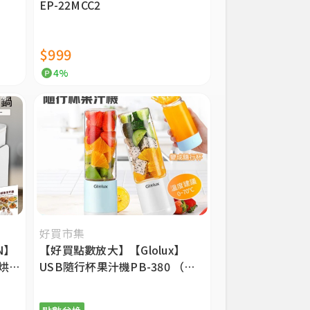
EP-22MCC2
$999
4%
好買市集
N】
【好買點數放大】【Glolux】
烘烤
USB隨行杯果汁機PB-380 （三
代升級款）