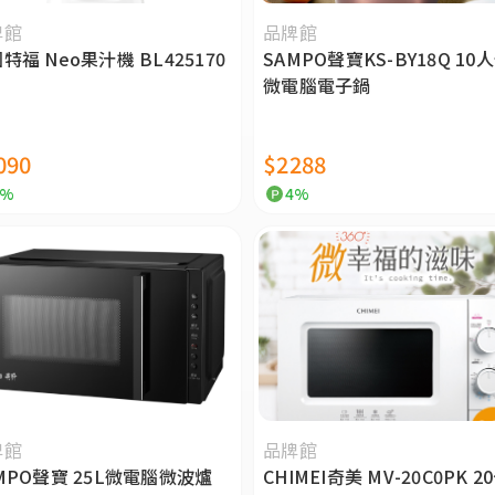
牌館
品牌館
特福 Neo果汁機 BL425170
SAMPO聲寶KS-BY18Q 10
微電腦電子鍋
090
$2288
4%
4%
牌館
品牌館
MPO聲寶 25L微電腦微波爐
CHIMEI奇美 MV-20C0PK 2