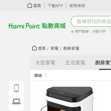
首頁
下載APP
使用條款
🔥 熱門搜尋｜
#隨行杯
#點數放大
首頁
家電
廚房家電
大型家電
生活家電
廚房家
選擇想看的類別
價格
手機配
件
電腦周
邊