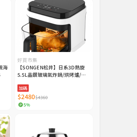
好買市集
透視海
【SONGEN松井】日系3D熱旋
6
5.5L晶鑽玻璃氣炸鍋/烘烤爐/氣
炸烤箱 SG-421GAF
加碼
$2480
$4360
5%