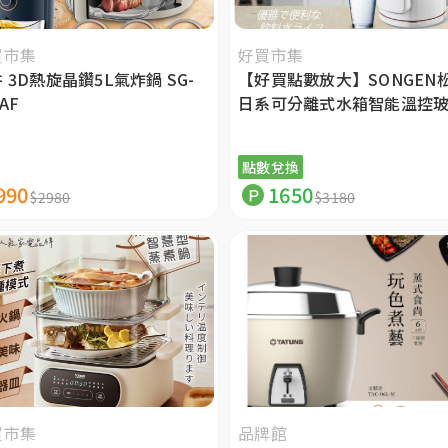
買市集
好買市集
 3D熱旋晶鑽5L氣炸鍋 SG-
【好買點數放大】SONGEN
AF
日系可分離式水箱智能溫控
電熱壺 SG-255HP
點數兌換
990
1650
$2980
$3180
買市集
品牌館