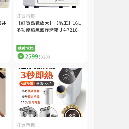
好買市集
松井
【好買點數放大】【晶工】16L
玻璃
多功能蒸氣氣炸烤箱 JK-7216
點數兌換
2599
$3280
好買市集