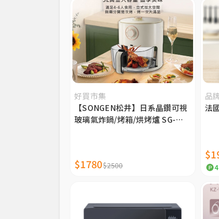
好買市集
品
【SONGEN松井】日系晶鑽可視
法國
玻璃氣炸鍋/烤箱/烘烤爐 SG-
500AF
$1
$1780
$2500