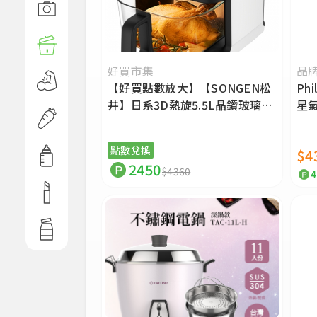
數位/娛
樂
家電
好買市集
品
保健
【好買點數放大】【SONGEN松
Ph
井】日系3D熱旋5.5L晶鑽玻璃氣
星氣
生鮮/食
炸鍋/烘烤爐/氣炸烤箱 SG-
品
421GAF
點數兌換
$4
母嬰
2450
$4360
美妝
日用生
活