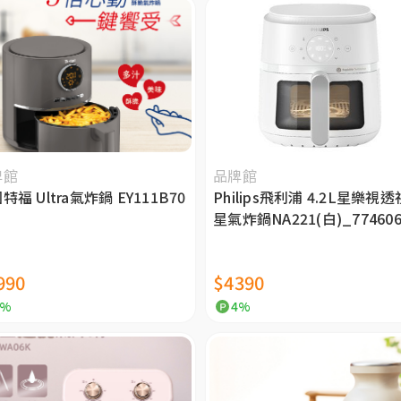
牌館
品牌館
特福 Ultra氣炸鍋 EY111B70
Philips飛利浦 4.2L星樂視
星氣炸鍋NA221(白)_77460
990
$4390
4%
4%