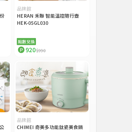
品牌館
冰淇淋/刨
人份
HERAN 禾聯 智能溫控隨行壺
HEK-05GL030
烤/製麵包
烤盤/鬆餅
點數兌換
920
瓦斯爐
$990
排油煙機
品牌館
0公
CHIMEI 奇美多功能鈦瓷美食鍋