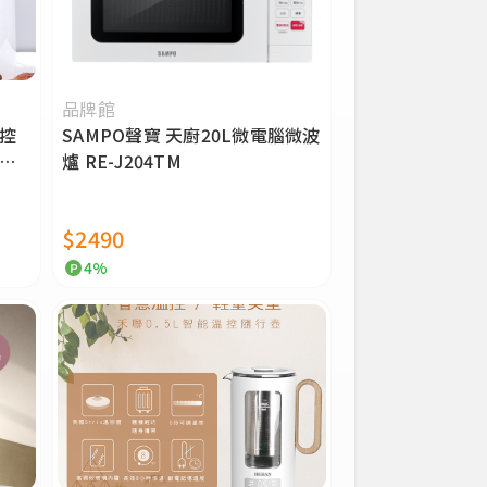
分類類別
電鍋/電子
品牌館
觸控
SAMPO聲寶 天廚20L微電腦微波
爐 RE-J204TM
烤箱/微波/
$2490
烘碗機/洗
4%
快煮壺/熱
氣泡水機
咖啡機/攪
果汁機/調