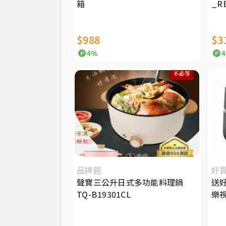
箱
_R
$988
$3
4%
品牌館
好
聲寶三公升日式多功能料理鍋
送好
TQ-B19301CL
樂視