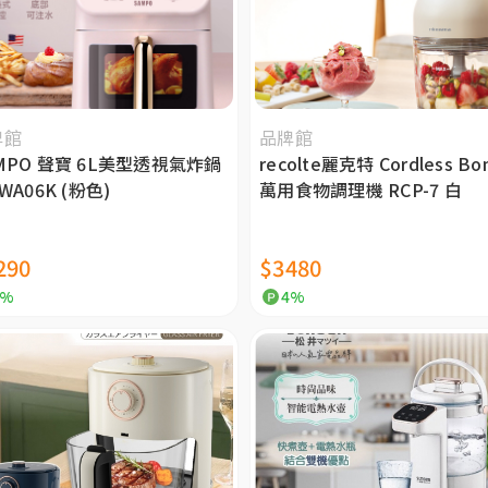
牌館
品牌館
MPO 聲寶 6L美型透視氣炸鍋
recolte麗克特 Cordless Bo
-WA06K (粉色)
萬用食物調理機 RCP-7 白
290
$3480
4%
4%