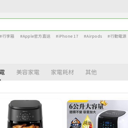
#行李箱
#Apple官方直送
#iPhone 17
#Airpods
#行動電源
電
美容家電
家電耗材
其他