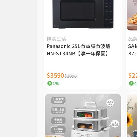
神腦生活
品
Panasonic 25L微電腦微波爐
SA
NN-ST34NB【享一年保固】
KZ
$3590
$2
$3990
1%