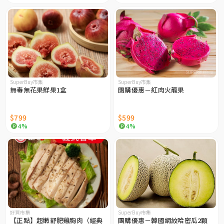
SuperBuy市集
SuperBuy市集
無毒無花果鮮果1盒
團購優惠－紅肉火龍果
$799
$599
4%
4%
好買市集
SuperBuy市集
【正點】超嫩舒肥雞胸肉（經典
團購優惠－韓國網紋哈密瓜2顆