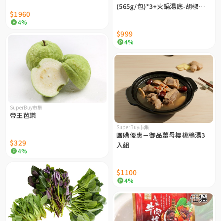
(565g/包)*3+火鍋湯底-胡椒豬
$1960
肚(900g/包)*3
4%
$999
4%
SuperBuy市集
帝王芭樂
SuperBuy市集
團購優惠－御品薑母櫻桃鴨湯3
$329
入組
4%
$1100
4%