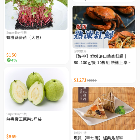
SuperBuy市集
有機蕎麥苗（大包）
好買市集
$150
【好神】鮮嫩滑口熟凍紅蟳｜
4%
80–100g/隻 10隻組 快速上桌方
便料理
$1271
$3810
SuperBuy市集
無毒帝王芭樂5斤裝
神腦生活
$869
現貨【呷七碗】經典北部粽