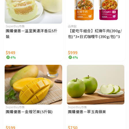
SuperBuy市集
品牌館
團購優惠－溫室美濃洋香瓜5斤
【愛吃牛組合】紅燒牛肉(390g/
裝
包)*3+日式咖哩牛(390g/包)*3
$949
$999
4%
4%
SuperBuy市集
SuperBuy市集
團購優惠－金煌芒果(5斤裝)
團購優惠－翠玉青蘋果
$599
$750