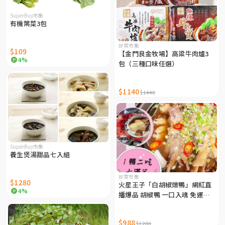
SuperBuy市集
有機葉菜3包
好買市集
$109
【金門良金牧場】高粱牛肉爐3
4%
包（三種口味任選）
$1140
$1440
SuperBuy市集
養生煲湯甜品七入組
好買市集
$1280
火星王子「白胡椒燉鴨」網紅直
4%
播爆品 胡椒鴨 一口入魂 免運熱
銷
$988
$1200