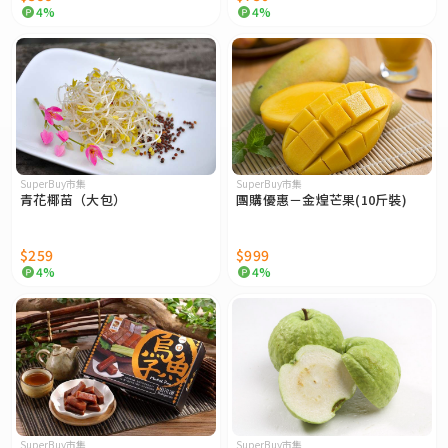
4%
4%
SuperBuy市集
SuperBuy市集
青花椰苗（大包）
團購優惠－金煌芒果(10斤裝)
$259
$999
4%
4%
SuperBuy市集
SuperBuy市集