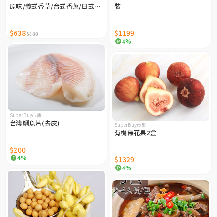
原味/義式香草/台式香蔥/日式椒
裝
鹽/紐奧良）-10包組
$638
$1199
$880
4%
SuperBuy市集
台灣鯛魚片(去皮)
SuperBuy市集
有機無花果2盒
$200
4%
$1329
4%