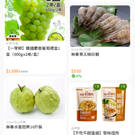
好買市集
【一等鮮】韓國麝香葡萄禮盒1
SuperBuy市集
盒（600gx2串/盒）
無毒尊王級白蝦
$1308
$550
$1800
4%
SuperBuy市集
無毒水蜜芭樂10斤裝
品牌館
【不吃牛超值組】筍絲控肉