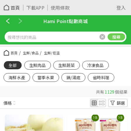
首頁
下載APP
使用條款
登入
Hami Point點數商城
搜尋
首頁
生鮮/食品
生鮮/低溫
全部
生鮮肉品
生鮮蔬菜
冷凍食品
海鮮水產
當季水果
鍋/湯底
省時料理
共有
1129
個結果
價格
篩選