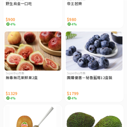
野生烏金一口吃
帝王芭樂
$900
$980
4%
4%
SuperBuy市集
SuperBuy市集
無毒無花果鮮果2盒
團購優惠－祕魯藍莓12盒裝
$1329
$1799
4%
4%