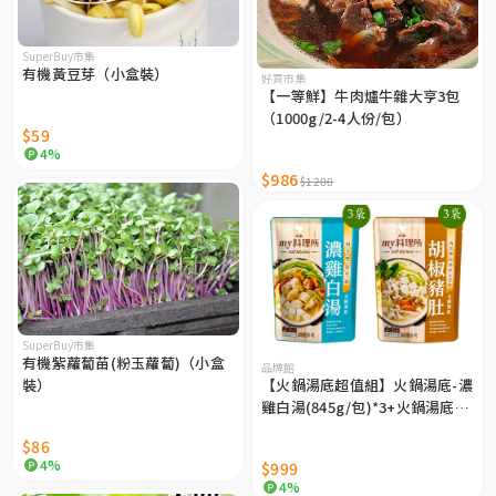
SuperBuy市集
有機黃豆芽（小盒裝）
好買市集
【一等鮮】牛肉爐牛雜大亨3包
（1000g/2-4人份/包）
$59
4%
$986
$1200
SuperBuy市集
有機紫蘿蔔苗(粉玉蘿蔔)（小盒
品牌館
裝）
【火鍋湯底超值組】火鍋湯底-濃
雞白湯(845g/包)*3+火鍋湯底-
胡椒豬肚(900g/包)*3
$86
4%
$999
4%