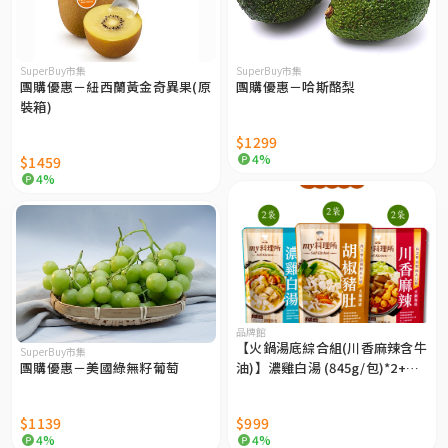
SuperBuy市集
SuperBuy市集
團購優惠－紐西蘭黃金奇異果(原
團購優惠－哈斯酪梨
裝箱)
$1299
4%
$1459
4%
品牌館
【火鍋湯底綜合組(川香麻辣含牛
SuperBuy市集
團購優惠－美國綠無籽葡萄
油)】濃雞白湯 (845g/包)*2+胡
椒豬肚(900g/包)*2+川香麻辣
(850g/包)*2
$1139
$999
4%
4%