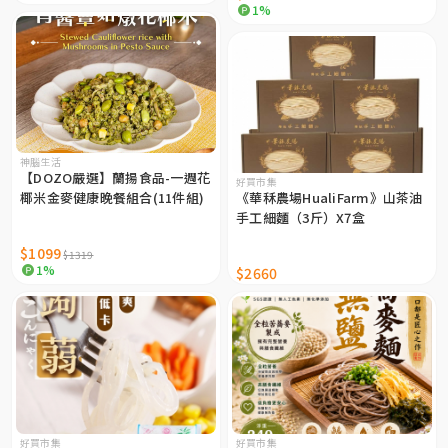
1%
神腦生活
【DOZO嚴選】蘭揚食品-一週花
好買市集
椰米金麥健康晚餐組合(11件組)
《華秝農場HualiFarm》山茶油
手工細麵（3斤）X7盒
$1099
$1319
1%
$2660
好買市集
好買市集