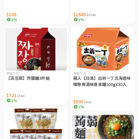
$108
$1680
$1740
1%
1%
神腦生活
神腦生活
【涓豆腐】炸醬麵3件組
箱入【日清】出前一丁北海道味
噌豚骨湯味速食麵100gX30入
$721
$750
1%
$890
$899
1%