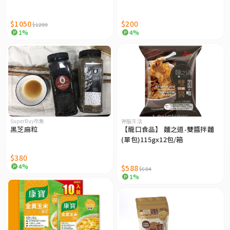
$1050
$200
$1200
1%
4%
SuperBuy市集
神腦生活
黑芝麻粒
【龍口食品】 麵之道-雙醬拌麵
(單包)115gx12包/箱
$380
4%
$588
$684
1%