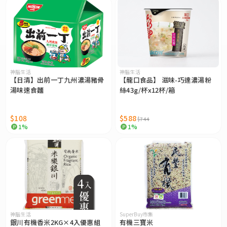
神腦生活
神腦生活
【日清】出前一丁九州濃湯豬骨
【龍口食品】 滋味-巧達濃湯粉
湯味速食麵
絲43g/杯x12杯/箱
$108
$588
$744
1%
1%
神腦生活
SuperBuy市集
銀川有機香米2KG×4入優惠組
有機三寶米