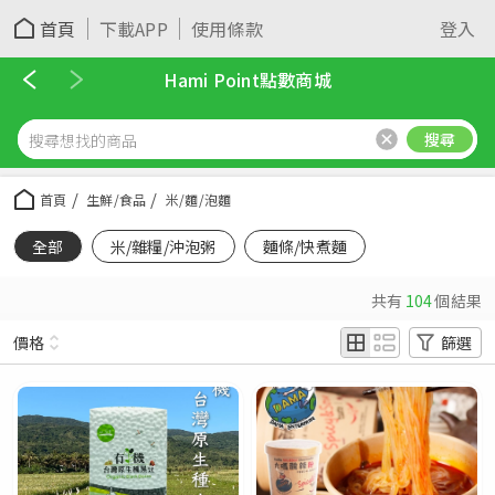
首頁
下載APP
使用條款
登入
Hami Point點數商城
搜尋
首頁
生鮮/食品
米/麵/泡麵
全部
米/雜糧/沖泡粥
麵條/快煮麵
共有
104
個結果
價格
篩選