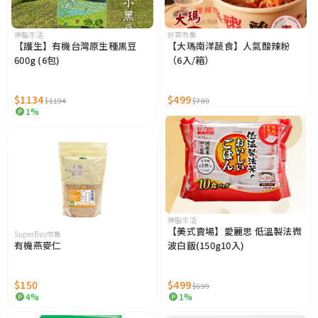
神腦生活
好買市集
【護生】有機台灣原生種黑豆
【大瑪南洋蔬食】人氣酸辣粉
600g (6包)
（6入/箱）
$1134
$499
$1194
$780
1%
神腦生活
【美式賣場】愛麗思 低溫製法微
SuperBuy市集
有機燕麥仁
波白飯(150g10入)
$150
$499
$699
4%
1%