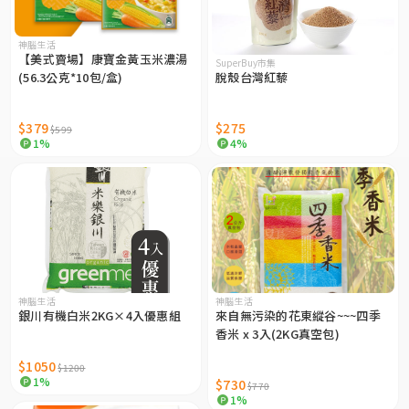
神腦生活
【美式賣場】康寶金黃玉米濃湯
SuperBuy市集
(56.3公克*10包/盒)
脫殼台灣紅藜
$379
$275
$599
1%
4%
神腦生活
神腦生活
銀川有機白米2KG×4入優惠組
來自無污染的花東縱谷~~~四季
香米 x 3入(2KG真空包)
$1050
$1200
1%
$730
$770
1%