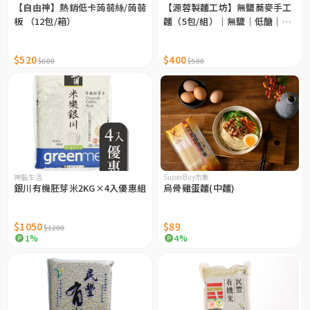
【自由神】熱銷低卡蒟蒻絲/蒟蒻
【源蓉製麵工坊】無鹽蕎麥手工
板 （12包/箱）
麵（5包/組）｜無鹽｜低醣｜高
纖｜天然｜SGS認證｜苦蕎麥 韃
靼蕎麥 無鹽寶寶麵
$520
$400
$600
$580
神腦生活
SuperBuy市集
銀川有機胚芽米2KG×4入優惠組
烏骨雞蛋麵(中麵)
$1050
$89
$1200
1%
4%