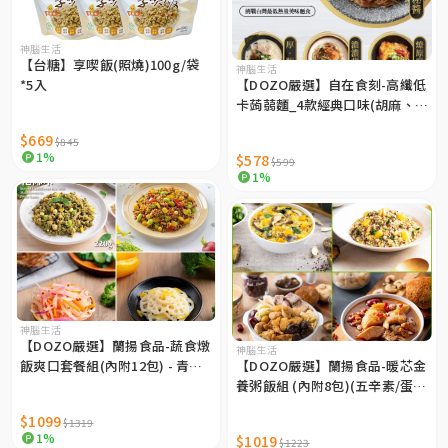
神腦生活
【台糖】享喫飯(照燒)100g/袋
神腦生活
*5入
【DOZO嚴選】自在食刻-高纖低
卡蒟蒻麵_4款經典口味(胡麻、豚
骨、蔥爆、海鮮)/組 x1組
$669
$845
1%
$578
$599
1%
神腦生活
【DOZO嚴選】蘭揚食品-蔬食燉
神腦生活
飯爽口套餐組(內附12包) - 青醬
【DOZO嚴選】蘭揚食品-暖芯金
蕈菇燉花椰米*3包+黃金藜麥毛
養粥飯組 (內附8包)(五辛素/蛋奶
豆*3包+泰式木瓜沙律*3包+柚香
素) x1組
$1099
$1319
蓮藕*3包
1%
$1019
$1223