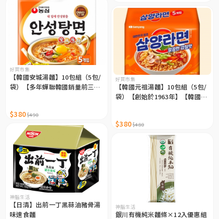
好買市集
【韓國安城湯麵】10包組（5包/
好買市集
袋）【多年蟬聯韓國銷量前三
【韓國元祖湯麵】10包組（5包/
名】
袋）【創始於1963年】【韓國部
隊鍋湯頭】【微微辣而已】
$380
$490
$380
$480
神腦生活
【日清】出前一丁黑蒜油豬骨湯
神腦生活
味速食麵
銀川有機純米麵條×12入優惠組