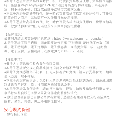
●本電子憑證限用於高雄夢時代、統一時代百貨高雄店使用，於各櫃位結帳
時，僅接受PayEasy福利網APP電子憑證條碼進行掃碼結帳，為避免爭
議，恕不接受手抄、口說或截圖序號等方式要求兌換。
●本電子憑證於高雄夢時代、統一時代百貨高雄店指定櫃位結帳時，可換取
同等金額之商品，其餘額可分次使用且無使用期限。
●本電子憑證於高雄夢時代、統一時代百貨高雄店消費使用時，發票金額為
零，恕無法參加館內任何活動及享有停車費折抵優惠。
【品牌資訊】
最新消息請參考高雄夢時代官網：
https://www.dreammall.com.tw/
本電子憑證不適用店櫃，請參閱夢時代官網-下載專區-夢時代不收取【禮
券、電子特別券、電子抵用券、電子優惠券、商品提貨單、統一超商禮
券、電子支付】店櫃明細，或致電(07) 813-5678洽詢。
【注意事項】
●發行人：康迅數位整合股份有限公司。
●本電子憑證所兌換之商品或折抵消費之金額不予開立統一發票。
●因電子兌換憑證為不記名，任何人持有皆可兌換，請自行妥善保管，如遭
他人盜用，恕不補發。
●本電子憑證有效與否，以發行人票券系統所記錄之狀態為憑。如系統因網
路連線有所遲延，依兌換商家系統端資訊為準。
●本電子憑證為有價證券，請勿擅自偽造、變造，如涉及偽造情節重大者，
康迅數位整合股份有限公司及合作廠商將依法追究。
● 康迅數位整合股份有限公司保有對電子憑證所有服務條款及行銷活動之
解釋、修改、調整、終止等相關之權利。
安心履約保證
1.銀行信託保證