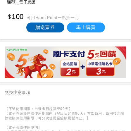
額型)_電子憑證
100
可用Hami Point一點折一元
贈送票券
馬上購買
兌換注意事項
【序號使用期限：自發出日起算至90天】
【電子券須於序號使用期限內（發出日起算90天）首次啟用，啟用後之剩
餘餘額無使用期限，可分次使用至餘額用罄為止。】
【電子憑證使用說明】