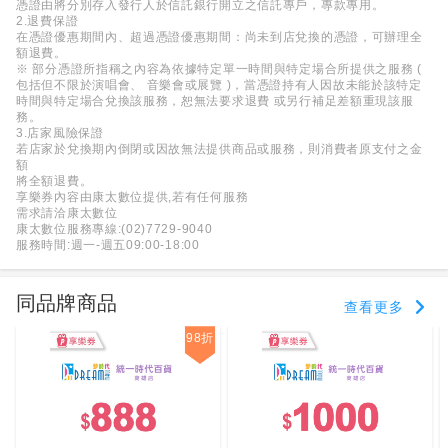
憑證由將分別存入發行人於信託銀行開立之信託專戶，專款專用。
2.退費保證
在憑證優惠期間內、超過憑證優惠期間：尚未到店兌換的憑證，可辦理全
額退費。
※ 部分憑證所指稱之內容為依據特定單一時間與特定場合所提供之服務 (
包括但不限於演唱會、 音樂會或展覽 )，當憑證持有人因故未能於該特定
時間與特定場合兌換該服務，恕無法要求退費 或另行補足差額重現該服
務。
3.店家風險保證
若店家於兌換期內倒閉或因故無法提供商品或服務，則消費者原支付之金
額
將全額退費。
享樂券內容由康太數位提供,若有任何服務
需求請洽康太數位
康太數位服務專線:(02)7729-9040
服務時間:週一-週五09:00-18:00
同品牌商品
查看更多
98折