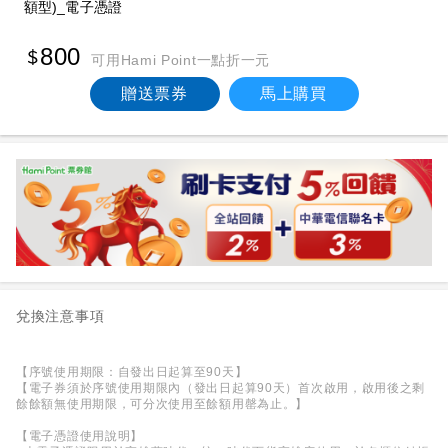
額型)_電子憑證
800
可用Hami Point一點折一元
贈送票券
馬上購買
兌換注意事項
【序號使用期限：自發出日起算至90天】
【電子券須於序號使用期限內（發出日起算90天）首次啟用，啟用後之剩
餘餘額無使用期限，可分次使用至餘額用罄為止。】
【電子憑證使用說明】