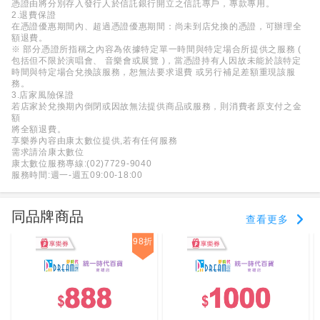
憑證由將分別存入發行人於信託銀行開立之信託專戶，專款專用。
2.退費保證
在憑證優惠期間內、超過憑證優惠期間：尚未到店兌換的憑證，可辦理全
額退費。
※ 部分憑證所指稱之內容為依據特定單一時間與特定場合所提供之服務 (
包括但不限於演唱會、 音樂會或展覽 )，當憑證持有人因故未能於該特定
時間與特定場合兌換該服務，恕無法要求退費 或另行補足差額重現該服
務。
3.店家風險保證
若店家於兌換期內倒閉或因故無法提供商品或服務，則消費者原支付之金
額
將全額退費。
享樂券內容由康太數位提供,若有任何服務
需求請洽康太數位
康太數位服務專線:(02)7729-9040
服務時間:週一-週五09:00-18:00
同品牌商品
查看更多
98折