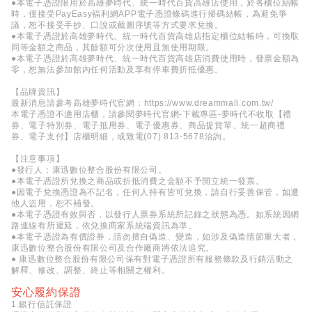
●本電子憑證限用於高雄夢時代、統一時代百貨高雄店使用，於各櫃位結帳
時，僅接受PayEasy福利網APP電子憑證條碼進行掃碼結帳，為避免爭
議，恕不接受手抄、口說或截圖序號等方式要求兌換。
●本電子憑證於高雄夢時代、統一時代百貨高雄店指定櫃位結帳時，可換取
同等金額之商品，其餘額可分次使用且無使用期限。
●本電子憑證於高雄夢時代、統一時代百貨高雄店消費使用時，發票金額為
零，恕無法參加館內任何活動及享有停車費折抵優惠。
【品牌資訊】
最新消息請參考高雄夢時代官網：
https://www.dreammall.com.tw/
本電子憑證不適用店櫃，請參閱夢時代官網-下載專區-夢時代不收取【禮
券、電子特別券、電子抵用券、電子優惠券、商品提貨單、統一超商禮
券、電子支付】店櫃明細，或致電(07) 813-5678洽詢。
【注意事項】
●發行人：康迅數位整合股份有限公司。
●本電子憑證所兌換之商品或折抵消費之金額不予開立統一發票。
●因電子兌換憑證為不記名，任何人持有皆可兌換，請自行妥善保管，如遭
他人盜用，恕不補發。
●本電子憑證有效與否，以發行人票券系統所記錄之狀態為憑。如系統因網
路連線有所遲延，依兌換商家系統端資訊為準。
●本電子憑證為有價證券，請勿擅自偽造、變造，如涉及偽造情節重大者，
康迅數位整合股份有限公司及合作廠商將依法追究。
● 康迅數位整合股份有限公司保有對電子憑證所有服務條款及行銷活動之
解釋、修改、調整、終止等相關之權利。
安心履約保證
1.銀行信託保證