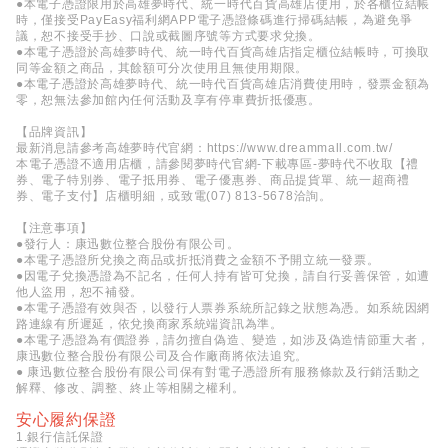
●本電子憑證限用於高雄夢時代、統一時代百貨高雄店使用，於各櫃位結帳
時，僅接受PayEasy福利網APP電子憑證條碼進行掃碼結帳，為避免爭
議，恕不接受手抄、口說或截圖序號等方式要求兌換。
●本電子憑證於高雄夢時代、統一時代百貨高雄店指定櫃位結帳時，可換取
同等金額之商品，其餘額可分次使用且無使用期限。
●本電子憑證於高雄夢時代、統一時代百貨高雄店消費使用時，發票金額為
零，恕無法參加館內任何活動及享有停車費折抵優惠。
【品牌資訊】
最新消息請參考高雄夢時代官網：
https://www.dreammall.com.tw/
本電子憑證不適用店櫃，請參閱夢時代官網-下載專區-夢時代不收取【禮
券、電子特別券、電子抵用券、電子優惠券、商品提貨單、統一超商禮
券、電子支付】店櫃明細，或致電(07) 813-5678洽詢。
【注意事項】
●發行人：康迅數位整合股份有限公司。
●本電子憑證所兌換之商品或折抵消費之金額不予開立統一發票。
●因電子兌換憑證為不記名，任何人持有皆可兌換，請自行妥善保管，如遭
他人盜用，恕不補發。
●本電子憑證有效與否，以發行人票券系統所記錄之狀態為憑。如系統因網
路連線有所遲延，依兌換商家系統端資訊為準。
●本電子憑證為有價證券，請勿擅自偽造、變造，如涉及偽造情節重大者，
康迅數位整合股份有限公司及合作廠商將依法追究。
● 康迅數位整合股份有限公司保有對電子憑證所有服務條款及行銷活動之
解釋、修改、調整、終止等相關之權利。
安心履約保證
1.銀行信託保證