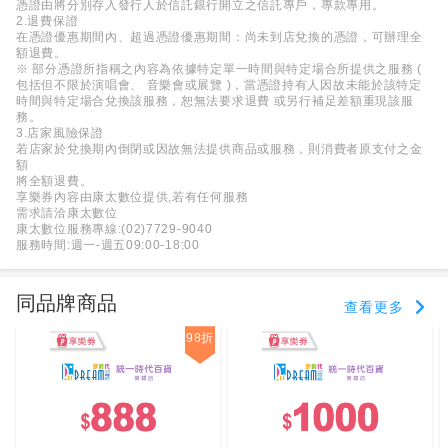
憑證由將分別存入發行人於信託銀行開立之信託專戶，專款專用。
2.退費保證
在憑證優惠期間內、超過憑證優惠期間：尚未到店兌換的憑證，可辦理全
額退費。
※ 部分憑證所指稱之內容為依據特定單一時間與特定場合所提供之服務 (
包括但不限於演唱會、 音樂會或展覽 )，當憑證持有人因故未能於該特定
時間與特定場合兌換該服務，恕無法要求退費 或另行補足差額重現該服
務。
3.店家風險保證
若店家於兌換期內倒閉或因故無法提供商品或服務，則消費者原支付之金
額
將全額退費。
享樂券內容由康太數位提供,若有任何服務
需求請洽康太數位
康太數位服務專線:(02)7729-9040
服務時間:週一-週五09:00-18:00
同品牌商品
查看更多
98折