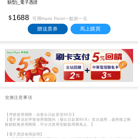
額型)_電子憑證
1688
可用Hami Point一點折一元
贈送票券
馬上購買
兌換注意事項
【序號使用期限：自發出日起算至90天】
【電子券須於序號使用期限內（發出日起算90天）首次啟用，啟用後之剩
餘餘額無使用期限，可分次使用至餘額用罄為止。】
【電子憑證使用說明】