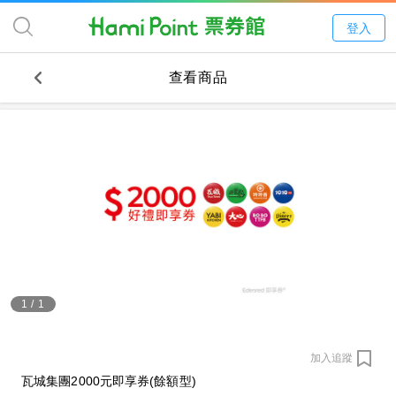
登入
查看商品
1
/
1
加入追蹤
瓦城集團2000元即享券(餘額型)