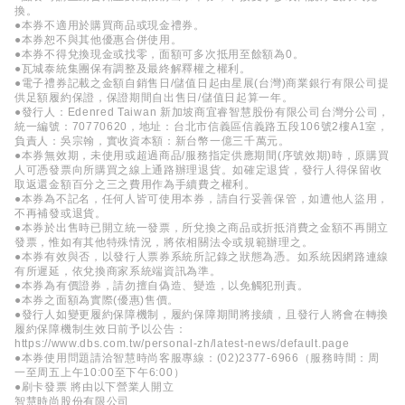
換。
●本券不適用於購買商品或現金禮券。
●本券恕不與其他優惠合併使用。
●本券不得兌換現金或找零，面額可多次抵用至餘額為0。
●瓦城泰統集團保有調整及最終解釋權之權利。
●電子禮券記載之金額自銷售日/儲值日起由星展(台灣)商業銀行有限公司提
供足額履約保證，保證期間自出售日/儲值日起算一年。
●發行人：Edenred Taiwan 新加坡商宜睿智慧股份有限公司台灣分公司，
統一編號：70770620，地址：台北市信義區信義路五段106號2樓A1室，
負責人：吳宗翰，實收資本額：新台幣一億三千萬元。
●本券無效期，未使用或超過商品/服務指定供應期間(序號效期)時，原購買
人可憑發票向所購買之線上通路辦理退貨。如確定退貨，發行人得保留收
取返還金額百分之三之費用作為手續費之權利。
●本券為不記名，任何人皆可使用本券，請自行妥善保管，如遭他人盜用，
不再補發或退貨。
●本券於出售時已開立統一發票，所兌換之商品或折抵消費之金額不再開立
發票，惟如有其他特殊情況，將依相關法令或規範辦理之。
●本券有效與否，以發行人票券系統所記錄之狀態為憑。如系統因網路連線
有所遲延，依兌換商家系統端資訊為準。
●本券為有價證券，請勿擅自偽造、變造，以免觸犯刑責。
●本券之面額為實際(優惠)售價。
●發行人如變更履約保障機制，履約保障期間將接續，且發行人將會在轉換
履約保障機制生效日前予以公告：
https://www.dbs.com.tw/personal-zh/latest-news/default.page
●本券使用問題請洽智慧時尚客服專線：(02)2377-6966（服務時間：周
一至周五上午10:00至下午6:00）
●刷卡發票 將由以下營業人開立
智慧時尚股份有限公司