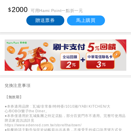
2000
可用Hami Point一點折一元
贈送票券
馬上購買
兌換注意事項
【無效期】
●本券適用品牌 : 瓦城/非常泰/時時香/1010湘/YABI KITCHEN/大
心/BOBO/樂子the Diner。
●本券僅適用於瓦城集團之特定店點，部分百貨門市不適用。完整可使用品
牌店家資訊請詳見
https://www.edenred.com.tw/store/thaitown/
●點餐時請主動告知並於結帳前出示本券，不接受手抄或口說序號方式兌