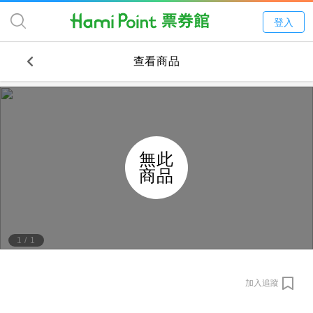
登入
查看商品
無此
商品
1
/
1
加入追蹤