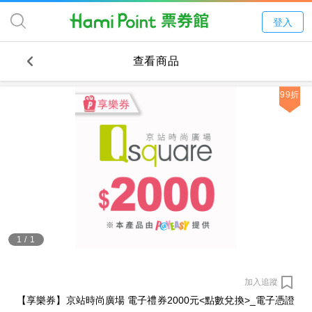
登入
查看商品
99折
1
/
1
加入追蹤
【享樂券】京站時尚廣場 電子禮券2000元<點數兌換>_電子憑證