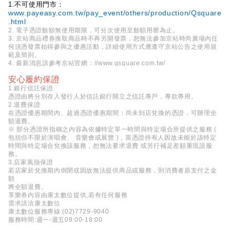
1.不可使用門市：
www.payeasy.com.tw/pay_event/others/production/Qsquare
.html
2. 電子憑證餘額無使用期限，可分次使用至餘額用罄為止。
3. 京站商品禮券換取商品時不再另開發票，恕無法參加京站時尚廣場內任
何須憑發票始得參與之優惠活動，詳細使用方式應遵守京站公告之使用規
範及簡則。
4. 最新消息請參考京站官網：
//www.qsquare.com.tw/
安心履約保證
1.銀行信託保證
憑證由將分別存入發行人於信託銀行開立之信託專戶，專款專用。
2.退費保證
在憑證優惠期間內、超過憑證優惠期間：尚未到店兌換的憑證，可辦理全
額退費。
※ 部分憑證所指稱之內容為依據特定單一時間與特定場合所提供之服務 (
包括但不限於演唱會、 音樂會或展覽 )，當憑證持有人因故未能於該特定
時間與特定場合兌換該服務，恕無法要求退費 或另行補足差額重現該服
務。
3.店家風險保證
若店家於兌換期內倒閉或因故無法提供商品或服務，則消費者原支付之金
額
將全額退費。
享樂券內容由康太數位提供,若有任何服務
需求請洽康太數位
康太數位服務專線:(02)7729-9040
服務時間:週一-週五09:00-18:00