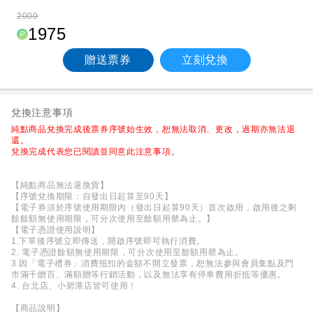
2000
1975
贈送票券
立刻兌換
兌換注意事項
純點商品兌換完成後票券序號始生效，恕無法取消、更改，過期亦無法退
還。
兌換完成代表您已閱讀並同意此注意事項。
【純點商品無法退換貨】
【序號兌換期限：自發出日起算至90天】
【電子券須於序號使用期限內（發出日起算90天）首次啟用，啟用後之剩
餘餘額無使用期限，可分次使用至餘額用罄為止。】
【電子憑證使用說明】
1.下單後序號立即傳送，開啟序號即可執行消費。
2. 電子憑證餘額無使用期限，可分次使用至餘額用罄為止。
3.因「電子禮券」消費抵扣的金額不開立發票，恕無法參與會員集點及門
市滿千贈百、滿額贈等行銷活動，以及無法享有停車費用折抵等優惠。
4. 台北店、小碧潭店皆可使用！
【商品說明】