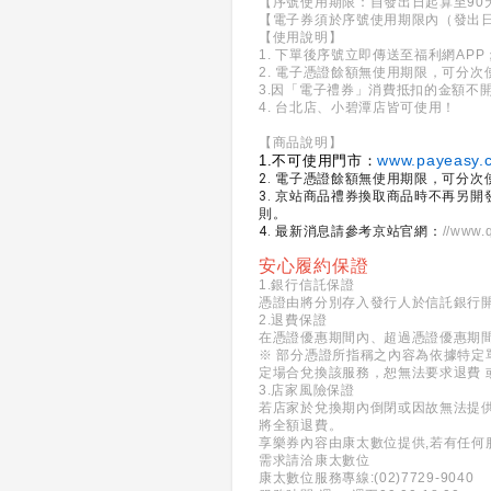
【序號使用期限：自發出日起算至90
【電子券須於序號使用期限內（發出
【使用說明】
1. 下單後序號立即傳送至福利網A
2. 電子憑證餘額無使用期限，可分
3.因「電子禮券」消費抵扣的金額
4. 台北店、小碧潭店皆可使用！
【商品說明】
www.payeasy.c
1.不可使用門市：
2. 電子憑證餘額無使用期限，可分
3. 京站商品禮券換取商品時不再另
則。
4. 最新消息請參考京站官網：
//www.
安心履約保證
1.銀行信託保證
憑證由將分別存入發行人於信託銀行
2.退費保證
在憑證優惠期間內、超過憑證優惠期
※ 部分憑證所指稱之內容為依據特定
定場合兌換該服務，恕無法要求退費 
3.店家風險保證
若店家於兌換期內倒閉或因故無法提
將全額退費。
享樂券內容由康太數位提供,若有任何
需求請洽康太數位
康太數位服務專線:(02)7729-9040