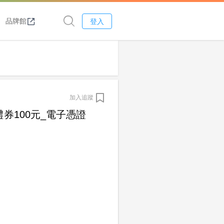
品牌館
登入
加入追蹤
券100元_電子憑證