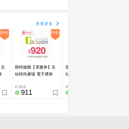
查看更多
99折
99折
99折
】京
限時搶購【享樂券】京
限時搶購【享樂券】京
【享樂
券
站時尚廣場 電子禮券
站時尚廣場 電子禮券
場 電
_電
920元<點數兌換>_電子
520元<點數兌換>_電子
兌換>
P 920
P 520
P 100
憑證
憑證
911
515
9