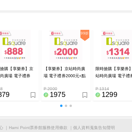
99折
時搶購【享樂券】京
【享樂券】京站時尚廣
限時搶購【享樂券
尚廣場 電子禮券
場 電子禮券2000元<點
站時尚廣場 電子禮
8元_電子憑證
數兌換>_電子憑證
1314元<點數兌換>
88
P 2000
P 1314
子憑證
879
1975
1299
心
Hami Point票券館服務使用條款
個人資料蒐集告知聲明