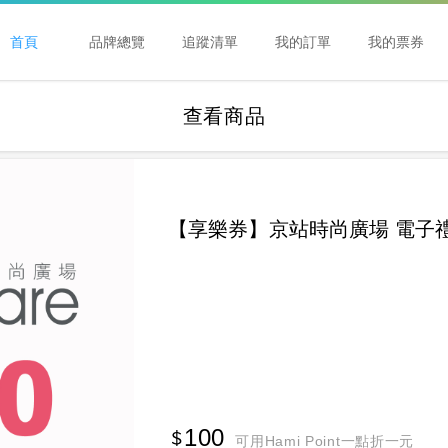
首頁
品牌總覽
追蹤清單
我的訂單
我的票券
查看商品
【享樂券】京站時尚廣場 電子禮
100
可用Hami Point一點折一元