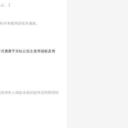
為止。】
享有停車費用折抵等優惠。
方式應遵守京站公告之使用規範及簡
當憑證持有人因故未能於該特定時間與特