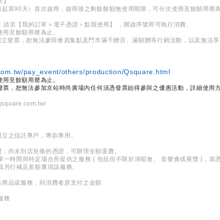
天】
日起算90天）首次啟用，啟用後之剩餘餘額無使用期限，可分次使用至餘額用罄
PP；請至【我的訂單＞電子憑證＞點我使用】 ，開啟序號即可執行消費。
次使用至餘額用罄為止。
不開立發票，恕無法參與會員集點及門市滿千贈百、滿額贈等行銷活動，以及無法
om.tw/pay_event/others/production/Qsquare.html
次使用至餘額用罄為止。
開發票，恕無法參加京站時尚廣場內任何須憑發票始得參與之優惠活動，詳細使用
qsquare.com.tw/
開立之信託專戶，專款專用。
間：尚未到店兌換的憑證，可辦理全額退費。
單一時間與特定場合所提供之服務 ( 包括但不限於演唱會、 音樂會或展覽 )，
或另行補足差額重現該服務。
供商品或服務，則消費者原支付之金額
服務