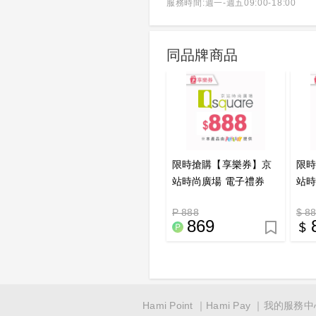
服務時間:週一-週五09:00-18:00
同品牌商品
限時搶購【享樂券】京
限
站時尚廣場 電子禮券
站時
888元<點數兌換>_電子
88
P 888
$ 8
憑證
869
Hami Point
Hami Pay
我的服務中