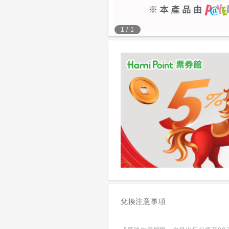
1
/
1
兌換注意事項