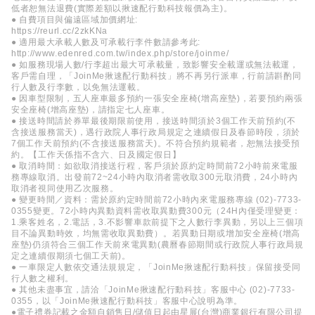
低者恕無法退費(實際差額以揪速配行動科技報價為主)。
● 自費項目與偏遠區域加價網址:
https://reurl.cc/2zkKNa
● 適用最大承載人數及可承載行李件數請參考此:
http://www.edenred.com.tw/index.php/store/joinme/
● 如服務現場人數/行李超出最大可承載量，致影響安全載運或無法載運，
客戶需自理，「JoinMe揪速配行動科技」將不再另行派車，行前請斟酌同
行人數及行李數，以免無法運載。
● 因車型限制，五人座車最多預約一張安全座椅(增高座墊)，若要預約兩張
安全座椅(增高座墊)，請指定七人座車。
● 接送時間請於券單最後期限前使用，接送時間須於3個工作天前預約(不
含接送服務當天)，遇行政院人事行政局規定之連續假日及春節時段，須於
7個工作天前預約(不含接送服務當天)。不符合預約規範者，恕無法接受預
約。【工作天係指不含六、日及國定假日】
● 取消時間：如欲取消接送行程，客戶須於原約定時間前72小時前來電服
務專線取消。出發前72~24小時內取消者需收取300元取消費，24小時內
取消者視同使用乙次服務。
● 變更時間／資料：需於原約定時間前72小時內來電服務專線 (02)-7733-
0355變更。72小時內異動資料需收取異動費300元（24H內僅受理變更：
1.乘客姓名，2.電話，3.不影響車款前提下之人數行李異動，另以上三個項
目不論異動時效，均無需收取異動費）。若異動日期或增加安全座椅(增高
座墊)仍須符合三個工作天前來電異動(農曆春節期間或行政院人事行政局規
定之連續假期須七個工天前)。
● 一車限定人數依交通法規規定，「JoinMe揪速配行動科技」保留接受同
行人數之權利。
● 其他未盡事宜，請洽「JoinMe揪速配行動科技」客服中心 (02)-7733-
0355，以「JoinMe揪速配行動科技」客服中心說明為準。
●電子禮券記載之金額自銷售日/儲值日起由星展(台灣)商業銀行有限公司提