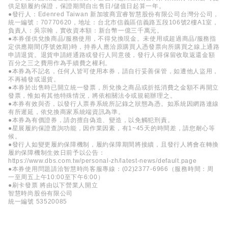
供足額履約保證，保證期間自出售日/儲值日起算一年。
●發行人：Edenred Taiwan 新加坡商宜睿智慧股份有限公司台灣分公司，
統一編號：70770620，地址：台北市信義區信義路五段106號2樓A1室，
負責人：吳宗翰，實收資本額：新台幣一億三千萬元。
●本券僅供兌換商品/服務使用，不得兌換現金。未使用或超過商品/服務指
定供應期間(序號效期)時，持券人應洽原購買人憑發票向所購買之線上通路
申請退貨。退貨申請經通路或發行人同意後，發行人得保留收取返還金額
百分之三之費用作為手續費之權利。
●本券為不記名，任何人皆可使用本券，請自行妥善保管，如遭他人盜用，
不再補發或退貨。
●本券於出售時已開立統一發票，所兌換之商品或折抵消費之金額不再開立
發票，惟如有其他特殊情況，將依相關法令或規範辦理之。
●本券有效與否，以發行人票券系統所記錄之狀態為憑。如系統因網路連線
有所遲延，依兌換商家系統端資訊為準。
●本券為有價證券，請勿擅自偽造、變造，以免觸犯刑責。
●星展履約保證查詢功能，因作業因素，有1~45天的時間差，請您耐心等
候。
●發行人如變更履約保障機制，履約保障期間將接續，且發行人將會在轉換
履約保障機制生效日前予以公告：
https://www.dbs.com.tw/personal-zh/latest-news/default.page
●本券使用問題請洽智慧時尚客服專線：(02)2377-6966（服務時間：周
一至周五上午10:00至下午6:00）
●刷卡發票 將由以下營業人開立
智慧時尚股份有限公司
統一編號 53520085