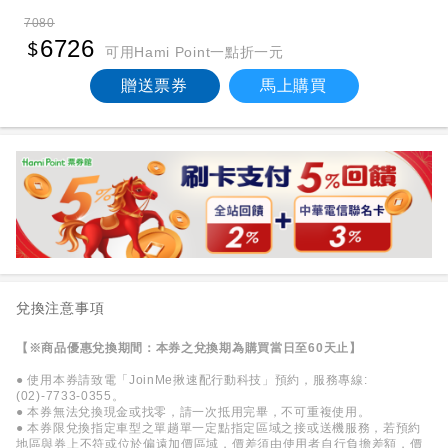
7080
6726
可用Hami Point一點折一元
贈送票券
馬上購買
兌換注意事項
【※商品優惠兌換期間：本券之兌換期為購買當日至60天止】
● 使用本券請致電「JoinMe揪速配行動科技」預約，服務專線:
(02)-7733-0355。
● 本券無法兌換現金或找零，請一次抵用完畢，不可重複使用。
● 本券限兌換指定車型之單趟單一定點指定區域之接或送機服務，若預約
地區與券上不符或位於偏遠加價區域，價差須由使用者自行負擔差額，價