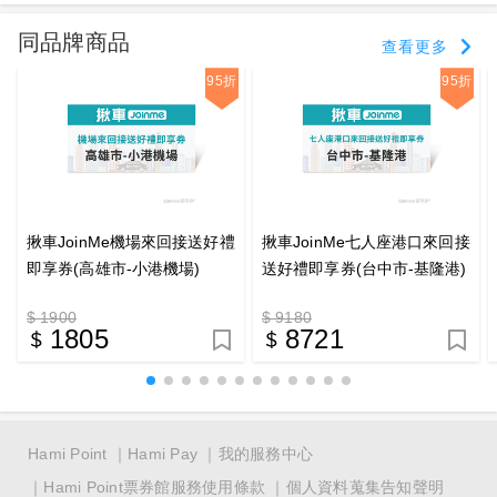
同品牌商品
查看更多
95折
95折
揪車JoinMe機場來回接送好禮
揪車JoinMe七人座港口來回接
即享券(高雄市-小港機場)
送好禮即享券(台中市-基隆港)
$ 1900
$ 9180
1805
8721
Hami Point
Hami Pay
我的服務中心
Hami Point票券館服務使用條款
個人資料蒐集告知聲明