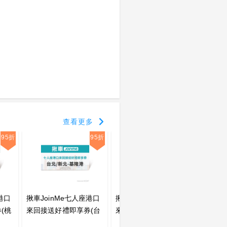
查看更多
95折
95折
95折
港口
揪車JoinMe七人座港口
揪車JoinMe七人座機場
揪車J
(桃
來回接送好禮即享券(台
來回接送好禮即享券(高
來回接
北/新北-基隆港)
雄市-小港機場)
南市-