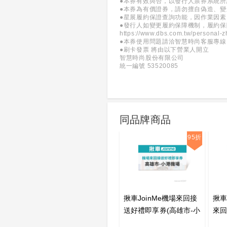
●本券有效與否，以發行人票券系統
●本券為有價證券，請勿擅自偽造、
●星展履約保證查詢功能，因作業因素
●發行人如變更履約保障機制，履約
https://www.dbs.com.tw/personal-z
●本券使用問題請洽智慧時尚客服專線：(0
●刷卡發票 將由以下營業人開立
智慧時尚股份有限公司
統一編號 53520085
同品牌商品
95折
揪車JoinMe機場來回接
揪車
送好禮即享券(高雄市-小
來回
港機場)
中市