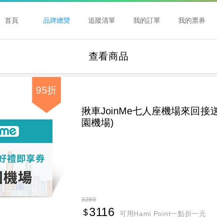
首頁
品牌總覽
追蹤清單
我的訂單
我的票券
查看商品
95折
揪車JoinMe七人座機場來回接
園機場)
3280
3116
可用Hami Point一點折一元