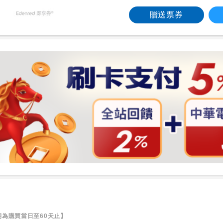
贈送票券
為購買當日至60天止】