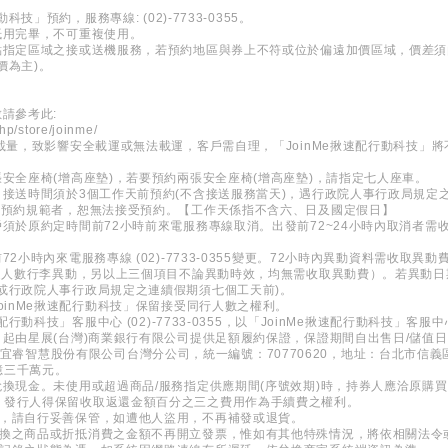
科技」預約，服務專線: (02)-7733-0355。
抵用完畢，不可重複使用。
定點指定區域之接或送機服務，若預約地區與券上不符或位於偏遠加價區域，價差
價為主)。
請參考此:
hp/store/joinme/
承載量，致影響安全載運或無法載運，客戶需自理，「JoinMe揪速配行動科技」
張安全座椅(增高座墊)，若要預約兩張安全座椅(增高座墊)，請指定七人座車。
，接送時間須於3個工作天前預約(不含接送服務當天)，遇行政院人事行政局規定
合預約規範者，恕無法接受預約。【工作天係指不含六、日及國定假日】
須於原約定時間前72小時前來電服務專線取消。出發前72~24小時內取消者需收
2小時內來電服務專線 (02)-7733-0355變更。72小時內異動資料需收取異動費
下之人數行李異動，另以上三個項目不論異動時效，均無需收取異動費）。若異動日
或行政院人事行政局規定之連續假期須七個工天前)。
oinMe揪速配行動科技」保留接受同行人數之權利。
配行動科技」客服中心 (02)-7733-0355，以「JoinMe揪速配行動科技」客
日起由星展(台灣)商業銀行有限公司提供足額履約保證，保證期間自出售日/儲值
 新加坡商宜睿智慧股份有限公司台灣分公司，統一編號：70770620，地址：台北市信
億三千萬元。
兌換現金。未使用或超過商品/服務指定供應期間(序號效期)時，持券人應洽原購
，發行人得保留收取返還金額百分之三之費用作為手續費之權利。
券，請自行妥善保管，如遭他人盜用，不再補發或退貨。
兌換之商品或折抵消費之金額不再開立發票，惟如有其他特殊情況，將依相關法令