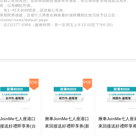
所記錄之狀態為憑。如系統因網路連線有所遲延，依兌換商家系統端資訊為準。
變造，以免觸犯刑責。
，有1~45天的時間差，請您耐心等候。
保障期間將接續，且發行人將會在轉換履約保障機制生效日前予以公告：
h/latest-news/default.page
2)2377-6966（服務時間：周一至周五上午10:00至下午6:00）
95折
95折
JoinMe七人座港口
揪車JoinMe七人座港口
揪車JoinMe七人座
接送好禮即享券(台
來回接送好禮即享券(新
來回接送好禮即享券
-基隆港)
竹市-基隆港)
園市-基隆港)