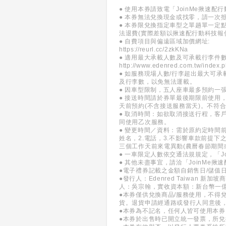
● 使用本券請致電「JoinMe揪速配行動
● 本券無法兌換現金或找零，請一次
● 本券限兌換指定車型之單趟單一
法退費(實際差額以揪速配行動科技報
● 自費項目與偏遠區域加價網址:
https://reurl.cc/2zkKNa
● 適用最大承載人數及可承載行李件數
http://www.edenred.com.tw/index.p
● 如服務現場人數/行李超出最大可
及行李數，以免無法運載。
● 因車型限制，五人座車最多預約一
● 接送時間請於券單最後期限前使用
天前預約(不含接送服務當天)。不符
● 取消時間：如欲取消接送行程，客戶
同使用乙次服務。
● 變更時間／資料：需於原約定時間前7
姓名，2.電話，3.不影響車款前提
三個工作天前來電異動(農曆春節期間
● 一車限定人數依交通法規規定，「J
● 其他未盡事宜，請洽「JoinMe揪速
●電子禮券記載之金額自銷售日/儲值
●發行人：Edenred Taiwan
人：吳宗翰，實收資本額：新台幣一
●本券僅供兌換商品/服務使用，不得
貨。退貨申請經通路或發行人同意後
●本券為不記名，任何人皆可使用本
●本券於出售時已開立統一發票，所