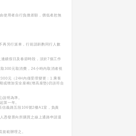
須由使用者自行負擔差額，價低者恕無
將不再另行派車，行前請斟酌同行人數
之連續假日及春節時段，須於7個工作
取300元取消費，24小時內取消者視
300元（24H內僅受理變更：1.乘客
期或增加安全座椅(增高座墊)仍須符合
服中心說明為準。
日起算一年。
義區信義路五段106號2樓A1室，負責
買人憑發票向所購買之線上通路申請退
或規範辦理之。