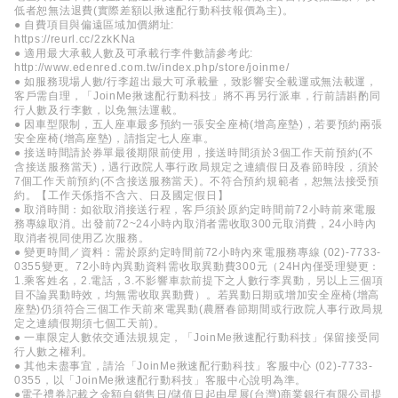
低者恕無法退費(實際差額以揪速配行動科技報價為主)。
● 自費項目與偏遠區域加價網址:
https://reurl.cc/2zkKNa
● 適用最大承載人數及可承載行李件數請參考此:
http://www.edenred.com.tw/index.php/store/joinme/
● 如服務現場人數/行李超出最大可承載量，致影響安全載運或無法載運，
客戶需自理，「JoinMe揪速配行動科技」將不再另行派車，行前請斟酌同
行人數及行李數，以免無法運載。
● 因車型限制，五人座車最多預約一張安全座椅(增高座墊)，若要預約兩張
安全座椅(增高座墊)，請指定七人座車。
● 接送時間請於券單最後期限前使用，接送時間須於3個工作天前預約(不
含接送服務當天)，遇行政院人事行政局規定之連續假日及春節時段，須於
7個工作天前預約(不含接送服務當天)。不符合預約規範者，恕無法接受預
約。【工作天係指不含六、日及國定假日】
● 取消時間：如欲取消接送行程，客戶須於原約定時間前72小時前來電服
務專線取消。出發前72~24小時內取消者需收取300元取消費，24小時內
取消者視同使用乙次服務。
● 變更時間／資料：需於原約定時間前72小時內來電服務專線 (02)-7733-
0355變更。72小時內異動資料需收取異動費300元（24H內僅受理變更：
1.乘客姓名，2.電話，3.不影響車款前提下之人數行李異動，另以上三個項
目不論異動時效，均無需收取異動費）。若異動日期或增加安全座椅(增高
座墊)仍須符合三個工作天前來電異動(農曆春節期間或行政院人事行政局規
定之連續假期須七個工天前)。
● 一車限定人數依交通法規規定，「JoinMe揪速配行動科技」保留接受同
行人數之權利。
● 其他未盡事宜，請洽「JoinMe揪速配行動科技」客服中心 (02)-7733-
0355，以「JoinMe揪速配行動科技」客服中心說明為準。
●電子禮券記載之金額自銷售日/儲值日起由星展(台灣)商業銀行有限公司提