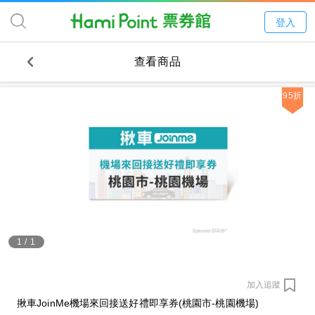
登入
查看商品
95折
1
/
1
加入追蹤
揪車JoinMe機場來回接送好禮即享券(桃園市-桃園機場)