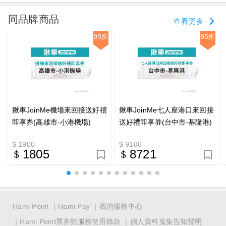
同品牌商品
查看更多
95折
95折
揪車JoinMe機場來回接送好禮
揪車JoinMe七人座港口來回接
即享券(高雄市-小港機場)
送好禮即享券(台中市-基隆港)
$ 1900
$ 9180
1805
8721
Hami Point
Hami Pay
我的服務中心
Hami Point票券館服務使用條款
個人資料蒐集告知聲明