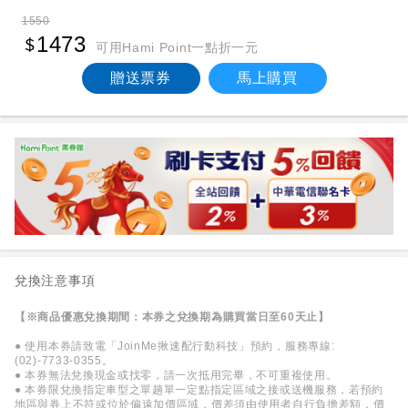
1550
1473
可用Hami Point一點折一元
贈送票券
馬上購買
兌換注意事項
【※商品優惠兌換期間：本券之兌換期為購買當日至60天止】
● 使用本券請致電「JoinMe揪速配行動科技」預約，服務專線:
(02)-7733-0355。
● 本券無法兌換現金或找零，請一次抵用完畢，不可重複使用。
● 本券限兌換指定車型之單趟單一定點指定區域之接或送機服務，若預約
地區與券上不符或位於偏遠加價區域，價差須由使用者自行負擔差額，價