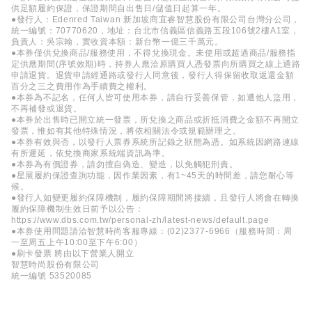
供足額履約保證，保證期間自出售日/儲值日起算一年。
●發行人：Edenred Taiwan 新加坡商宜睿智慧股份有限公司台灣分公司，
統一編號：70770620，地址：台北市信義區信義路五段106號2樓A1室，
負責人：吳宗翰，實收資本額：新台幣一億三千萬元。
●本券僅供兌換商品/服務使用，不得兌換現金。未使用或超過商品/服務指
定供應期間(序號效期)時，持券人應洽原購買人憑發票向所購買之線上通路
申請退貨。退貨申請經通路或發行人同意後，發行人得保留收取返還金額
百分之三之費用作為手續費之權利。
●本券為不記名，任何人皆可使用本券，請自行妥善保管，如遭他人盜用，
不再補發或退貨。
●本券於出售時已開立統一發票，所兌換之商品或折抵消費之金額不再開立
發票，惟如有其他特殊情況，將依相關法令或規範辦理之。
●本券有效與否，以發行人票券系統所記錄之狀態為憑。如系統因網路連線
有所遲延，依兌換商家系統端資訊為準。
●本券為有價證券，請勿擅自偽造、變造，以免觸犯刑責。
●星展履約保證查詢功能，因作業因素，有1~45天的時間差，請您耐心等
候。
●發行人如變更履約保障機制，履約保障期間將接續，且發行人將會在轉換
履約保障機制生效日前予以公告：
https://www.dbs.com.tw/personal-zh/latest-news/default.page
●本券使用問題請洽智慧時尚客服專線：(02)2377-6966（服務時間：周
一至周五上午10:00至下午6:00）
●刷卡發票 將由以下營業人開立
智慧時尚股份有限公司
統一編號 53520085