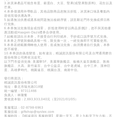
3.冰淇淋產品可能含有蛋、穀蛋白、大豆、堅果(或堅果類原料)、花生以及
芒果。
4.本券僅適用外帶飲品，其他品類商品恕無法折抵，冰淇淋口味及餐點內
容依現場供應為準。
5.如遇無法供應或遇系統問題無法核銷序號，請至鄰近門市兌換或擇日再
行兌換。
6.本券無法兌換現金或找零， 折抵使用時皆以商品原價計，恕不與其他優
惠活動或Haagen-Dazs禮券合併使用。
7.結帳前請出示本券，不接受自行列印紙本、手抄或口說序號方式兌換。
8.本券之序號與條碼具唯一性，限兌換一次，一經兌換即不可重複使用。
9.本券若經截圖傳轉他人使用，造成無法兌換，由消費者自行負責，本券
恕不補發。
10.本券請勿偽造變造，如有違法，精誠資訊股份有限公司及台灣通用磨坊
股份有限公司將依法追究。
以下門市提供兌換: 美麗華5F、美麗華旗艦店、板橋大遠百旗艦店、敦南
旗艦店、大高、新竹遠百、台中公益店、台中老虎城、台中三井、漢神巨
蛋、高雄夢時代、桃園遠百、桃園台茂、南港中信。
發行商資訊：
精誠資訊股份有限公司
地址：臺北市瑞光路318號
統一編號：97311466
負責人：林隆奮
實收資本額：2,693,933,040元（至2021/01/05）
客服電話：02-8798-6963
客服信箱：giftshop@systex.com
客服時段：【精誠資訊 客服時間】 星期一至五，早上九點至下午六點，不