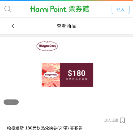
登入
查看商品
1
/
1
加入追蹤
哈根達斯 180元飲品兌換券(外帶) 喜客券