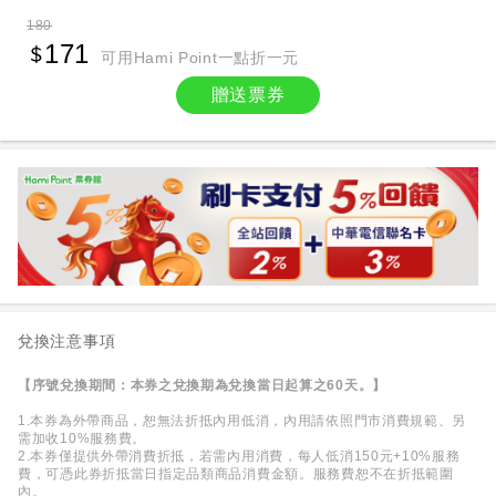
180
171
可用Hami Point一點折一元
贈送票券
兌換注意事項
【序號兌換期間：本券之兌換期為兌換當日起算之60天。】
1.本券為外帶商品，恕無法折抵內用低消，內用請依照門市消費規範、另
需加收10%服務費。
2.本券僅提供外帶消費折抵，若需內用消費，每人低消150元+10%服務
費，可憑此券折抵當日指定品類商品消費金額。服務費恕不在折抵範圍
內。