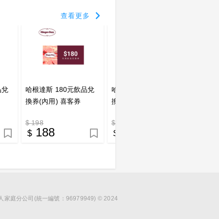
查看更多
品兌
哈根達斯 180元飲品兌
哈根達斯 150元飲品兌
哈根達
換券(內用) 喜客券
換券(外帶) 喜客券
換券(
$ 198
$ 150
$ 165
188
143
1
分公司(統一編號：96979949) © 2024