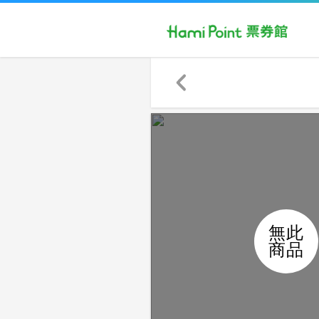
無此
商品