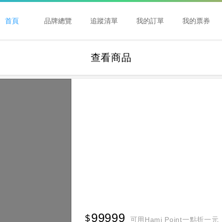
首頁
品牌總覽
追蹤清單
我的訂單
我的票券
查看商品
99999
可用Hami Point一點折一元