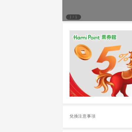
1
/
1
兌換注意事項