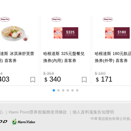
達斯 冰淇淋舒芙蕾
哈根達斯 325元盤餐兌
哈根達斯 180元飲
用) 喜客券
換券(內用) 喜客券
換券(外帶) 喜客券
24
$ 358
$ 180
403
340
171
心
Hami Point票券館服務使用條款
個人資料蒐集告知聲明
中華電信股份有限公司個人家庭