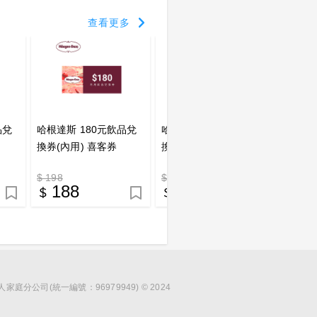
查看更多
品兌
哈根達斯 180元飲品兌
哈根達斯 150元飲品兌
哈根達
換券(內用) 喜客券
換券(外帶) 喜客券
換券(
$ 198
$ 150
$ 165
188
143
1
分公司(統一編號：96979949) © 2024