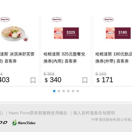
達斯 冰淇淋舒芙蕾
哈根達斯 325元盤餐兌
哈根達斯 180元飲
用) 喜客券
換券(內用) 喜客券
換券(外帶) 喜客券
24
$ 358
$ 180
403
340
171
心
Hami Point票券館服務使用條款
個人資料蒐集告知聲明
中華電信股份有限公司個人家庭