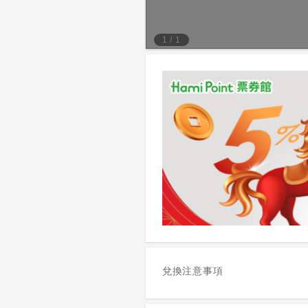
1
/
1
兌換注意事項