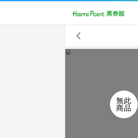
無此
商品