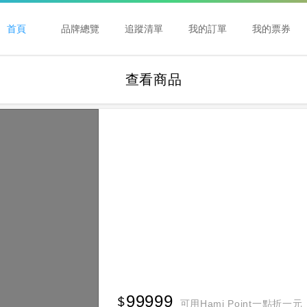
首頁
品牌總覽
追蹤清單
我的訂單
我的票券
查看商品
99999
可用Hami Point一點折一元