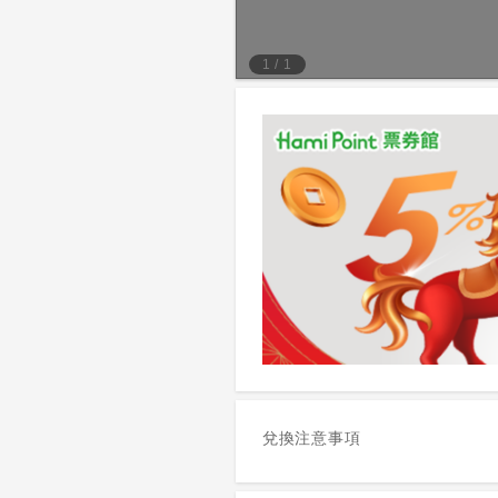
1
/
1
兌換注意事項