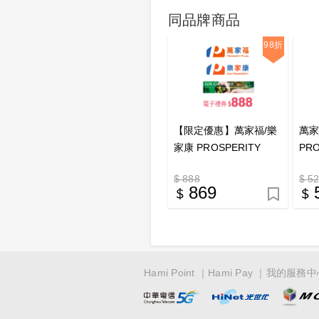
同品牌商品
98折
【限定優惠】萬家福/樂
萬家
家康 PROSPERITY
PRO
PLAZA/Uni-
PLA
$ 888
$ 5
PROSPERITY 電子禮券
PR
869
$888_電子憑證
$5
Hami Point
Hami Pay
我的服務中