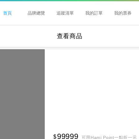
首頁
品牌總覽
追蹤清單
我的訂單
我的票券
查看商品
99999
可用Hami Point一點折一元