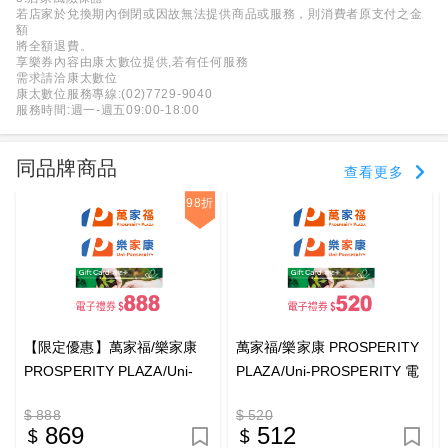
若店家於兌換期內倒閉或因故無法提供商品或服務，則消費者原支付之金
額
將全額退費。
享樂券內容由康太數位提供,若有任何服務
需求請洽康太數位
康太數位服務專線:(02)7729-9040
服務時間:週一-週五09:00-18:00
同品牌商品
查看更多
98折
【限定優惠】萬家福/樂家康
萬家福/樂家康 PROSPERITY
PROSPERITY PLAZA/Uni-
PLAZA/Uni-PROSPERITY 電
PROSPERITY 電子禮券
子禮券$520_電子憑證
$ 888
$ 520
$888_電子憑證
869
512