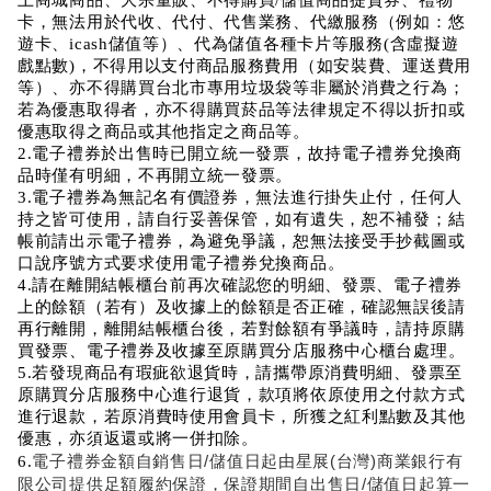
卡，無法用於代收、代付、代售業務、代繳服務（例如：悠
遊卡、icash儲值等）、代為儲值各種卡片等服務(含虛擬遊
戲點數)，不得用以支付商品服務費用（如安裝費、運送費用
等）、亦不得購買台北市專用垃圾袋等非屬於消費之行為；
若為優惠取得者，亦不得購買菸品等法律規定不得以折扣或
優惠取得之商品或其他指定之商品等。
2.電子禮券於出售時已開立統一發票，故持電子禮券兌換商
品時僅有明細，不再開立統一發票。
3.電子禮券為無記名有價證券，無法進行掛失止付，任何人
持之皆可使用，請自行妥善保管，如有遺失，恕不補發；結
帳前請出示電子禮券，為避免爭議，恕無法接受手抄截圖或
口說序號方式要求使用電子禮券兌換商品。
4.請在離開結帳櫃台前再次確認您的明細、發票、電子禮券
上的餘額（若有）及收據上的餘額是否正確，確認無誤後請
再行離開，離開結帳櫃台後，若對餘額有爭議時，請持原購
買發票、電子禮券及收據至原購買分店服務中心櫃台處理。
5.若發現商品有瑕疵欲退貨時，請攜帶原消費明細、發票至
原購買分店服務中心進行退貨，款項將依原使用之付款方式
進行退款，若原消費時使用會員卡，所獲之紅利點數及其他
優惠，亦須返還或將一併扣除。
電子禮券金額自銷售日/儲值日起由星展(台灣)商業銀行有
6.
限公司提供足額履約保證，保證期間自出售日/儲值日起算一