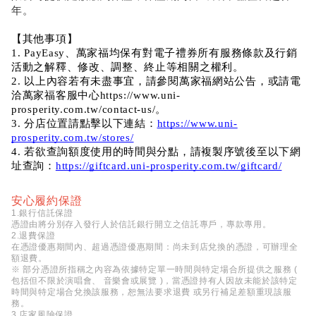
年。
【其他事項】
1. PayEasy、萬家福均保有對電子禮券所有服務條款及行銷
活動之解釋、修改、調整、終止等相關之權利。
2. 以上內容若有未盡事宜，請參閱萬家福網站公告，或請電
洽萬家福客服中心https://www.uni-
prosperity.com.tw/contact-us/。
3. 分店位置請點擊以下連結：
https://www.uni-
prosperity.com.tw/stores/
4. 若欲查詢額度使用的時間與分點，請複製序號後至以下網
址查詢：
https://giftcard.uni-prosperity.com.tw/giftcard/
安心履約保證
1.銀行信託保證
憑證由將分別存入發行人於信託銀行開立之信託專戶，專款專用。
2.退費保證
在憑證優惠期間內、超過憑證優惠期間：尚未到店兌換的憑證，可辦理全
額退費。
※ 部分憑證所指稱之內容為依據特定單一時間與特定場合所提供之服務 (
包括但不限於演唱會、 音樂會或展覽 )，當憑證持有人因故未能於該特定
時間與特定場合兌換該服務，恕無法要求退費 或另行補足差額重現該服
務。
3.店家風險保證