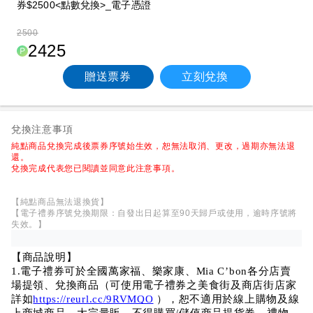
券$2500<點數兌換>_電子憑證
2500
2425
贈送票券
立刻兌換
兌換注意事項
純點商品兌換完成後票券序號始生效，恕無法取消、更改，過期亦無法退
還。
兌換完成代表您已閱讀並同意此注意事項。
【純點商品無法退換貨】
【電子禮券序號兌換期限：自發出日起算至90天歸戶或使用，逾時序號將
失效。】
【商品說明】
1.電子禮券可於全國萬家福、樂家康、Mia C’bon各分店賣
場提領、兌換商品（可使用電子禮券之美食街及商店街店家
詳如
https://reurl.cc/9RVMQO
 ），恕不適用於線上購物及線
上商城商品、大宗量販、不得購買/儲值商品提貨券、禮物