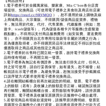
【商品說明】
1.電子禮券可於全國萬家福、樂家康、Mia C’bon各分店賣
場提領、兌換商品（可使用電子禮券之美食街及商店街店家
詳如
https://reurl.cc/9RVMQO
 ），恕不適用於線上購物及線
上商城商品、大宗量販、不得購買/儲值商品提貨券、禮物
卡，無法用於代收、代付、代售業務、代繳服務（例如：悠
遊卡、icash儲值等）、代為儲值各種卡片等服務(含虛擬遊
戲點數)，不得用以支付商品服務費用（如安裝費、運送費用
等）、亦不得購買台北市專用垃圾袋等非屬於消費之行為；
若為優惠取得者，亦不得購買菸品等法律規定不得以折扣或
優惠取得之商品或其他指定之商品等。
2.電子禮券於出售時已開立統一發票，故持電子禮券兌換商
品時僅有明細，不再開立統一發票。
3.電子禮券為無記名有價證券，無法進行掛失止付，任何人
持之皆可使用，請自行妥善保管，如有遺失，恕不補發；結
帳前請出示電子禮券，為避免爭議，恕無法接受手抄截圖或
口說序號方式要求使用電子禮券兌換商品。
4.請在離開結帳櫃台前再次確認您的明細、發票、電子禮券
上的餘額（若有）及收據上的餘額是否正確，確認無誤後請
再行離開，離開結帳櫃台後，若對餘額有爭議時，請持原購
買發票、電子禮券及收據至原購買分店服務中心櫃台處理。
5.若發現商品有瑕疵欲退貨時，請攜帶原消費明細、發票至
原購買分店服務中心進行退貨，款項將依原使用之付款方式