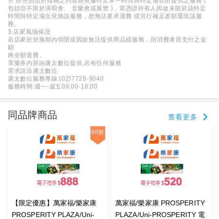
※ 部分憑證所指稱之內容為依據特定單一時間與特定場合所提供之服務 (
包括但不限於演唱會、 音樂會或展覽 )，當憑證持有人因故未能於該特定
時間與特定場合兌換該服務，恕無法要求退費 或另行補足差額重現該服
務。
3.店家風險保證
若店家於兌換期內倒閉或因故無法提供商品或服務，則消費者原支付之金
額
將全額退費。
享樂券內容由康太數位提供,若有任何服務
需求請洽康太數位
康太數位服務專線:(02)7729-9040
服務時間:週一-週五09:00-18:00
同品牌商品
查看更多
98折
【限定優惠】萬家福/樂家康
萬家福/樂家康 PROSPERITY
PROSPERITY PLAZA/Uni-
PLAZA/Uni-PROSPERITY 電