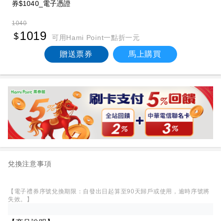
券$1040_電子憑證
1040
1019
可用Hami Point一點折一元
贈送票券
馬上購買
兌換注意事項
【電子禮券序號兌換期限：自發出日起算至90天歸戶或使用，逾時序號將
失效。】