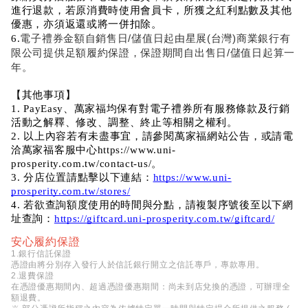
進行退款，若原消費時使用會員卡，所獲之紅利點數及其他
優惠，亦須返還或將一併扣除。
電子禮券金額自銷售日/儲值日起由星展(台灣)商業銀行有
6.
限公司提供足額履約保證，保證期間自出售日/儲值日起算一
年。
【其他事項】
1. PayEasy、萬家福均保有對電子禮券所有服務條款及行銷
活動之解釋、修改、調整、終止等相關之權利。
2. 以上內容若有未盡事宜，請參閱萬家福網站公告，或請電
洽萬家福客服中心https://www.uni-
prosperity.com.tw/contact-us/。
3. 分店位置請點擊以下連結：
https://www.uni-
prosperity.com.tw/stores/
4. 若欲查詢額度使用的時間與分點，請複製序號後至以下網
址查詢：
https://giftcard.uni-prosperity.com.tw/giftcard/
安心履約保證
1.銀行信託保證
憑證由將分別存入發行人於信託銀行開立之信託專戶，專款專用。
2.退費保證
在憑證優惠期間內、超過憑證優惠期間：尚未到店兌換的憑證，可辦理全
額退費。