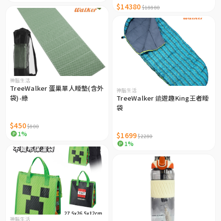
$14380
$18880
神腦生活
TreeWalker 蛋巢單人睡墊(含外
神腦生活
袋)-綠
TreeWalker 鏕遊趣King王者睡
袋
$450
$800
1%
$1699
$2280
1%
神腦生活