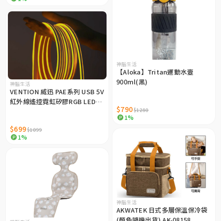
神腦生活
【Aloka】Tritan運動水壼
900ml(黑)
神腦生活
VENTION 威迅 PAE系列 USB 5V
紅外線遙控霓虹矽膠RGB LED軟
$790
$1280
燈條DIY可裁燈帶 2M
1%
$699
$1099
1%
神腦生活
AKWATEK 日式多層保溫保冷袋
(顏色隨機出貨) AK-08158