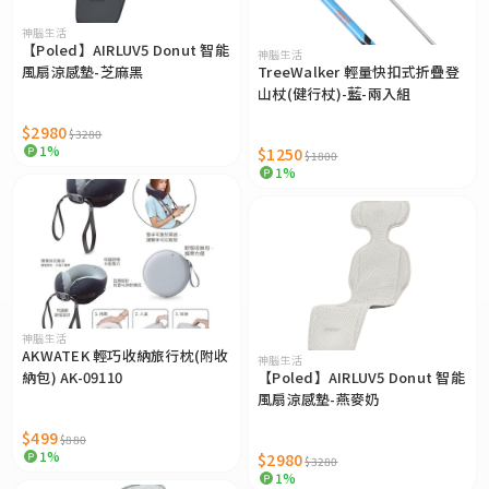
神腦生活
【Poled】AIRLUV5 Donut 智能
神腦生活
風扇涼感墊-芝麻黑
TreeWalker 輕量快扣式折疊登
山杖(健行杖)-藍-兩入組
$2980
$3280
1%
$1250
$1800
1%
神腦生活
AKWATEK 輕巧收納旅行枕(附收
神腦生活
納包) AK-09110
【Poled】AIRLUV5 Donut 智能
風扇涼感墊-燕麥奶
$499
$880
1%
$2980
$3280
1%