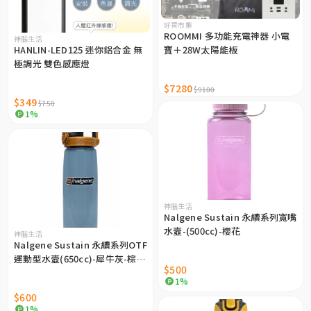
好買市集
ROOMMI 多功能充電神器 小電
神腦生活
HANLIN-LED125 迷你鋁合金 無
寶＋28W太陽能板
極調光 雙色感應燈
$7280
$9180
$349
$750
1%
神腦生活
Nalgene Sustain 永續系列寬嘴
水壼-(500cc)-櫻花
神腦生活
Nalgene Sustain 永續系列OTF
運動型水壼(650cc)-犀牛灰-棕黑
$500
蓋
1%
$600
1%