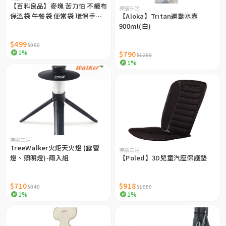
【百科良品】麥塊 苦力怕 不織布
神腦生活
保溫袋 午餐袋 便當袋 環保手提
【Aloka】Tritan運動水壼
袋 (日本境內版)
900ml(白)
$499
$980
1%
$790
$1280
1%
神腦生活
TreeWalker火炬天火燈 (露營
神腦生活
燈、照明燈)-兩入組
【Poled】3D兒童汽座保護墊
$710
$918
$840
$1080
1%
1%