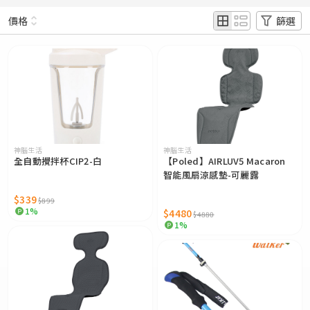
價格
篩選
神腦生活
神腦生活
全自動攪拌杯CIP2-白
【Poled】AIRLUV5 Macaron
智能風扇涼感墊-可麗露
$339
$899
1%
$4480
$4880
1%