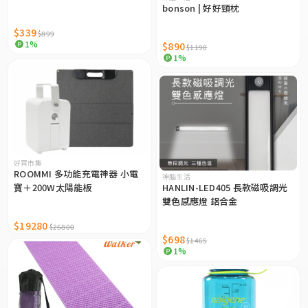
bonson | 好好頸枕
$339
$899
1%
$890
$1190
1%
好買市集
ROOMMI 多功能充電神器 小電
神腦生活
寶＋200W太陽能板
HANLIN-LED405 長款磁吸調光
雙色感應燈 鋁合金
$19280
$26800
$698
$1465
1%