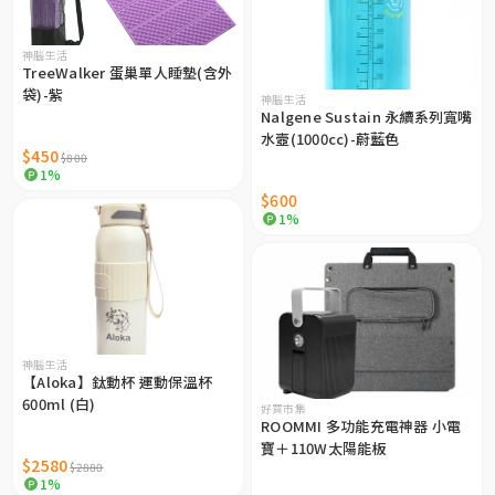
神腦生活
TreeWalker 蛋巢單人睡墊(含外
袋)-紫
神腦生活
Nalgene Sustain 永續系列寬嘴
水壼(1000cc)-蔚藍色
$450
$800
1%
$600
1%
神腦生活
【Aloka】鈦動杯 運動保溫杯
600ml (白)
好買市集
ROOMMI 多功能充電神器 小電
寶＋110W太陽能板
$2580
$2880
1%