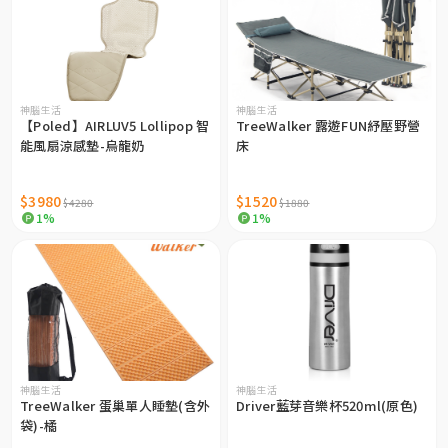
神腦生活
神腦生活
【Poled】AIRLUV5 Lollipop 智
TreeWalker 露遊FUN紓壓野營
能風扇涼感墊-烏龍奶
床
$3980
$1520
$4280
$1880
1%
1%
神腦生活
神腦生活
TreeWalker 蛋巢單人睡墊(含外
Driver藍芽音樂杯520ml(原色)
袋)-橘