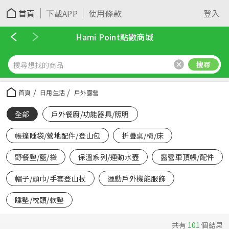
首頁
下載APP
使用條款
登入
Hami Point點數商城
搜尋
首頁
日用生活
戶外露營
全部
戶外餐廚/功能器具/照明
帳篷睡袋/營地配件/登山包
折疊桌/椅/床
野餐墊/籃/袋
保溫系列/運動水壺
露營車頂帳/配件
帽子/頭巾/手套登山杖
運動戶外機能服飾
睡墊/枕頭/軟墊
共有
101
個結果