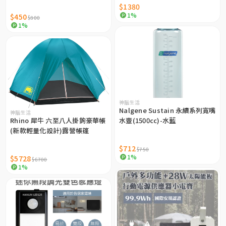
$1380
1%
$450
$800
1%
神腦生活
Nalgene Sustain 永續系列寬嘴
神腦生活
Rhino 犀牛 六至八人掛鉤豪華帳
水壼(1500cc)-水藍
(新款輕量化設計)露營帳篷
$712
$750
1%
$5728
$6700
1%