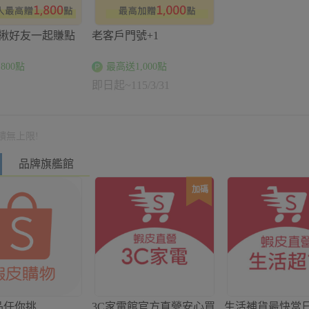
 揪好友一起賺點
老客戶門號+1
800點
最高送1,000點
即日起~115/3/31
饋無上限!
品牌旗艦館
加碼
品任你挑
3C家電館官方直營安心買
生活補貨最快當