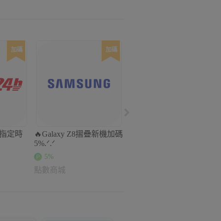
新遊戲搶先玩
加碼
加碼
2%
點數商城
 指定時
🔥Galaxy Z8摺疊新機加碼
5%.ᐟ.ᐟ
5%
點數商城