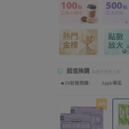
超值換購
點數折抵無上限!
🔥Z8新機預購!
Apple專區
加碼