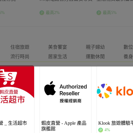
6%
最高2%
最高5%
住宿旅遊
美食饗宴
親子婦幼
數位
流行時尚
居家生活
運動休閒
養身
 _ 生活超市
蝦皮直營 - Apple 產品
Klook 旅遊體驗
旗艦館
4%