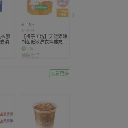
$ 1199
$ 729
$ 1899
$ 894
洗衣膠
【橘子工坊】天然濃縮
《台塑生醫》Dr‘s
菌去漬
制菌低敏洗衣精補充包
Formula複方升級-防蹣
1500mlx6包
抗菌濃縮洗衣粉補充包
5%
5%
1.5kg(6包入)
神腦生活
神腦生活
查看更多