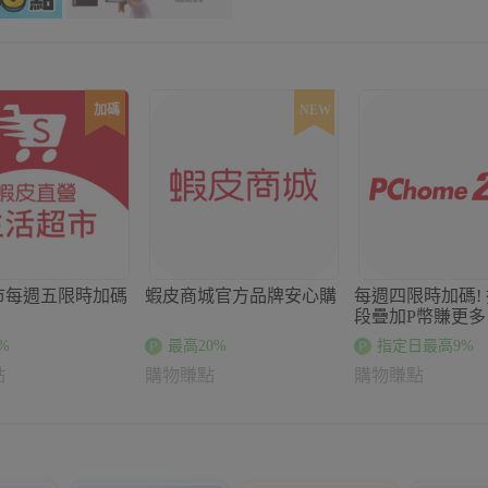
加碼
NEW
市每週五限時加碼
蝦皮商城官方品牌安心購
每週四限時加碼!
段疊加P幣賺更多
%
最高20%
指定日最高9%
點
購物賺點
購物賺點