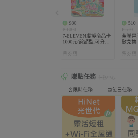
980
510
P 1000
P 510
7-ELEVEN虛擬商品卡
全聯電
1000元(餘額型.可分次
數兌換
使用)_點數兌換
票券館
票券館
賺點任務
任務中心
⏰限時任務
📅每日任務