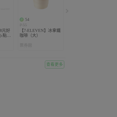
54
$ 1000
P 55
$ 1000
8元好
【7-ELEVEN】冰拿鐵
王品集團1000元即享券
)-點數
咖啡（大）
(餘額型)-限定品牌使用
2%
票券館
票券館
查看更多