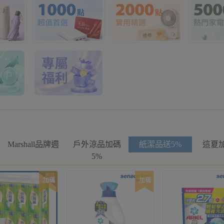
Marshall品牌週
戶外涼品加碼
紙潔品送5%
這夏加
5%
加碼
加碼