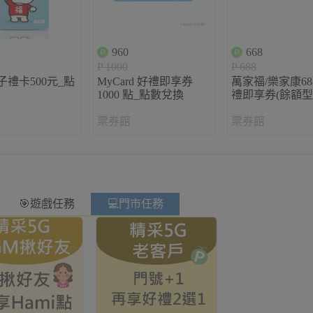
960
668
P 1000
P 688
子禮卡500元_點
MyCard 好禮即享券
萬家福/樂家康68
1000 點_點數兌換
禮即享券(餘額型
兌換
票券館
票券館
🎯遊戲任務
💻門市任務