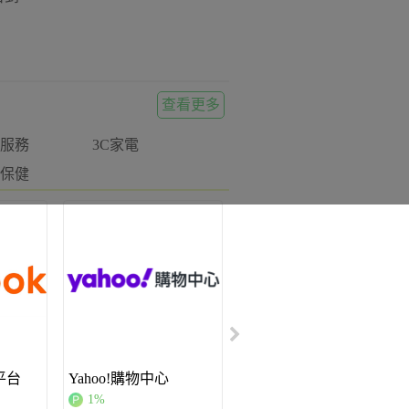
查看更多
服務
3C家電
保健
樂天市場
1%
加碼
平台
Yahoo!購物中心
1%