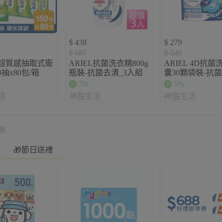
$ 438
$ 279
$ 687
$ 349
超質感抽取式衛
ARIEL抗菌洗衣精800g
ARIEL 4D抗菌
0抽x80包/箱
瓶裝-抗菌去漬_3入組
囊30顆袋裝-抗
5%
5%
活
神腦生活
神腦生活
饋
🎁節日送禮