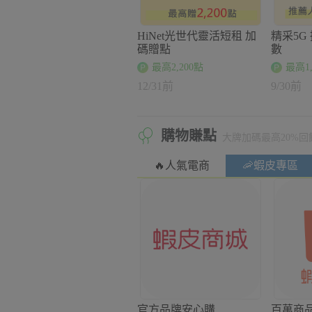
HiNet光世代靈活短租 加
精采5G
碼贈點
數
最高2,200點
最高1,
12/31前
9/30前
購物賺點
大牌加碼最高20%回
🔥人氣電商
🦐蝦皮專區
官方品牌安心購
百萬商