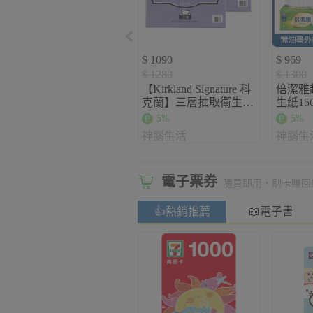
$ 1090
$ 969
$ 1280
$ 1300
【Kirkland Signature 科
倍潔雅
克蘭】三層抽取衛生紙
生紙15
120張x24包x2串
5%
5%
神腦生活
神腦生
電子票券
隨買即用，刷卡賺回
👍熱銷推薦
📖電子書