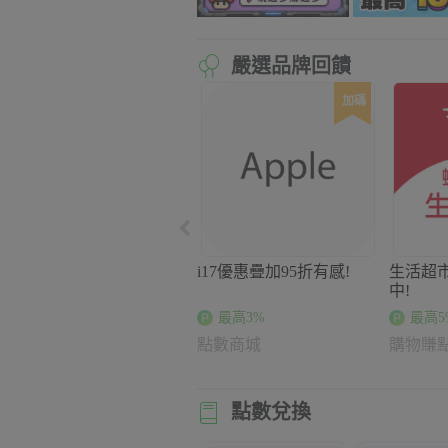
嚴選品牌回饋
加碼
i17優惠疊加95折有感!
生活超
中!
最高3%
最高5
點數商城
購物賺
點數兌換