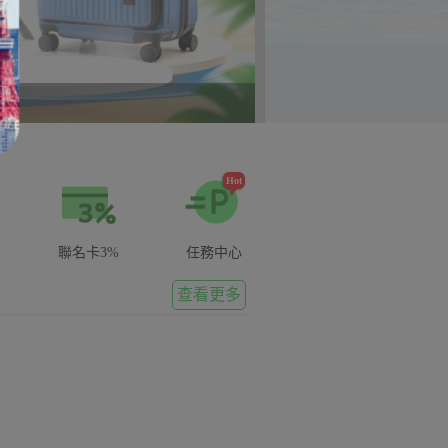
Hot
聯名卡3%
任務中心
重要公告
【🔔密碼更新提醒】請定期更新您的中華電
查看更多