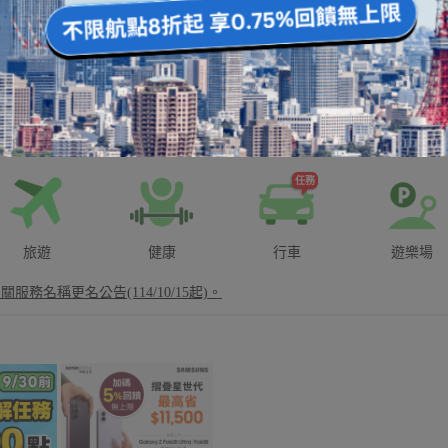
市集_FUN暑假旅行趣
任務
旅遊
健康
行車
遊樂場
t相關服務名稱更名公告(114/10/15起)。