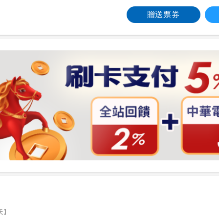
贈送票券
天】