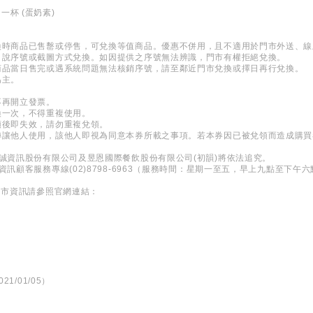
一杯 (蛋奶素)
兌換時商品已售罊或停售，可兌換等值商品。優惠不併用，且不適用於門市外送、
口說序號或截圖方式兌換。如因提供之序號無法辨識，門市有權拒絕兌換。
商品當日售完或遇系統問題無法核銷序號，請至鄰近門市兌換或擇日再行兌換。
為主。
不再開立發票。
換一次，不得重複使用。
領後即失效，請勿重複兌領。
經轉讓他人使用，該他人即視為同意本券所載之事項。若本券因已被兌領而造成購
精誠資訊股份有限公司及昱恩國際餐飲股份有限公司(初韻)將依法追究。
資訊顧客服務專線(02)8798-6963（服務時間：星期一至五，早上九點至下
門市資訊請參照官網連結：
21/01/05）