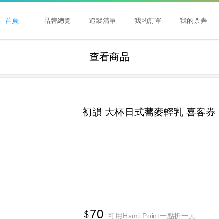
首頁
品牌總覽
追蹤清單
我的訂單
我的票券
查看商品
初韻 大杯日式蕎麥輕乳 喜客券
70
可用Hami Point一點折一元