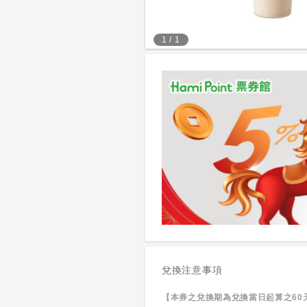
1
/
1
兌換注意事項
【本券之兌換期為兌換當日起算之60