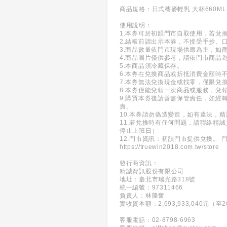
商品規格：日式蕎麥輕乳 大杯660ML 
使用說明：
1.本券可於初韻門市自取使用，若
2.結帳前請出示本券，不接受手抄、
3.商品數量依門市現場供應為主，如
4.商品圖片僅供參考，請依門市商品
5.本商品須冷藏保存。
6.本券在兌換商品或折抵消費金額時
7.本券無法兌換現金或找零，僅限兌
8.本券僅能兌領一次商品或服務，兌
9.購買本券後請善盡保管責任，如
責。
10.本券請勿偽造變造，如有違法，
11.若兌換時有任何問題，請聯絡精誠
停止上班日）
12.門市資訊：初韻門市提供兌換。 
https://truewin2018.com.tw/store
發行商資訊：
精誠資訊股份有限公司
地址：臺北市瑞光路318號
統一編號：97311466
負責人：林隆奮
實收資本額：2,693,933,040元（至20
客服電話：02-8798-6963