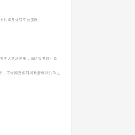
線上點單及外送平台服務。
買者本人無法使用，由購買者自行負
午六點，不含國定假日與政府機關公佈之