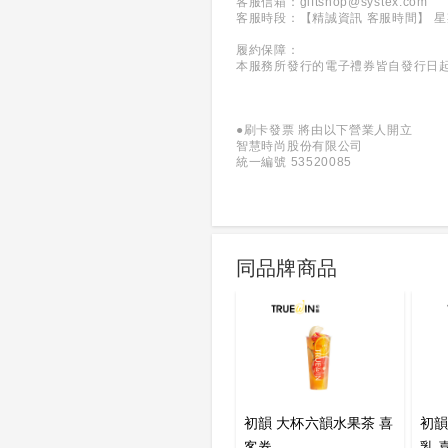
客服信箱：giftshop@systex.com
客服時段：【精誠資訊 客服時間】 
履約保障：
本服務所發行的電子禮券皆自發行日
●刷卡發票 將由以下營業人開立
智慧時尚股份有限公司
統一編號 53520085
同品牌商品
初韻 大杯六韻水果茶 喜
初韻
客券
乳 