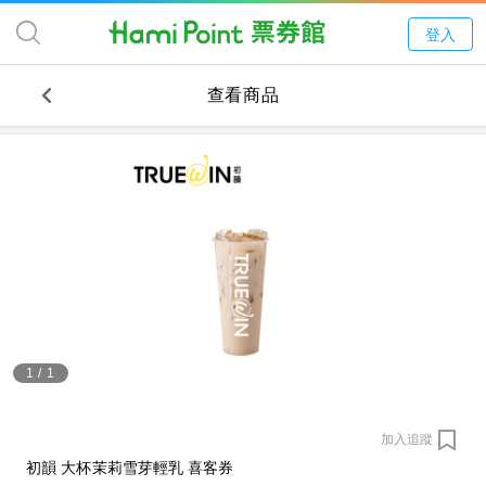
登入
查看商品
1
/
1
加入追蹤
初韻 大杯茉莉雪芽輕乳 喜客券