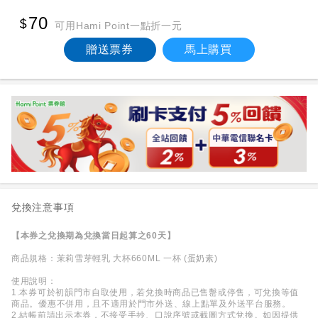
70
可用Hami Point一點折一元
贈送票券
馬上購買
兌換注意事項
【本券之兌換期為兌換當日起算之60天】
商品規格：茉莉雪芽輕乳 大杯660ML 一杯 (蛋奶素)
使用說明：
1.本券可於初韻門市自取使用，若兌換時商品已售罊或停售，可兌換等值
商品。優惠不併用，且不適用於門市外送、線上點單及外送平台服務。
2.結帳前請出示本券，不接受手抄、口說序號或截圖方式兌換。如因提供