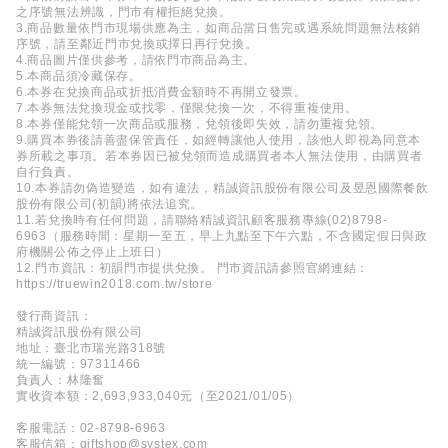
之序號無法辨識，門市有權拒絕兌換。
3.商品數量依門市現場供應為主，如商品當日售完或遇系統問題無法核銷
序號，請至鄰近門市兌換或擇日再行兌換。
4.商品圖片僅供參考，請依門市商品為主。
5.本商品須冷藏保存。
6.本券在兌換商品或折抵消費金額時不再開立發票。
7.本券無法兌換現金或找零，僅限兌換一次，不得重複使用。
8.本券僅能兌領一次商品或服務，兌領後即失效，請勿重複兌領。
9.購買本券後請善盡保管責任，如經轉讓他人使用，該他人即視為同意本
券所載之事項。若本券因已被兌領而造成購買者本人無法使用，由購買者
自行負責。
10.本券請勿偽造變造，如有違法，精誠資訊股份有限公司及昱恩國際餐飲
股份有限公司(初韻)將依法追究。
11.若兌換時有任何問題，請聯絡精誠資訊顧客服務專線(02)8798-
6963（服務時間：星期一至五，早上九點至下午六點，不含國定假日與政
府機關公佈之停止上班日）
12.門市資訊：初韻門市提供兌換。 門市資訊請參照官網連結：
https://truewin2018.com.tw/store
發行商資訊：
精誠資訊股份有限公司
地址：臺北市瑞光路318號
統一編號：97311466
負責人：林隆奮
實收資本額：2,693,933,040元（至2021/01/05）
客服電話：02-8798-6963
客服信箱：giftshop@systex.com