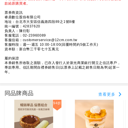
款給原購買者。
票券商資訊
睿鼎數位股份有限公司
地址：台北市大安區信義路四段89之1號8樓
統一編號：42837620
負責人：陳衍彰
客服電話：02-23960089
客服信箱：customerservice@12cm.com.tw
客服時段：週一-週五 10:00-18:00(回覆時間約5個工作天)
資本額：新台幣三千零七十五萬元
履約保證
本券銷售所收取之面額，已存入發行人於新光商業銀行開立之信託專戶，
專款專用。信託期間自禮券銷售日(以票券上記載之銷售日期為準)起算一
年。
同品牌商品
查看更多
94折