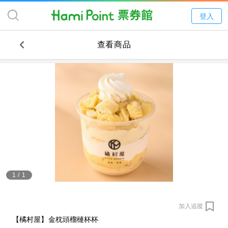
登入
查看商品
1
/
1
加入追蹤
【橘村屋】金枕頭榴槤杯杯