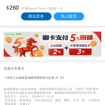
260
可用Hami Point一點折一元
贈送票券
馬上購買
兌換注意事項
【本券之兌換效期為購買票券當日起算 90 天】
嚴選泰國進口金枕頭榴槤，榴槤的香氣與柔軟的口感、Q彈布丁和香濃的
北海道鮮奶油組合成的榴槤蛋糕杯杯，獲媒體評價為榴槤控的冠軍首選！
產品尺寸：高約12，直徑約9.5 (公分)
蛋糕成份：榴槤果肉、北海道鮮奶油、雞蛋、麵粉、牛奶、糖、天然奶油
賞味期限：冷藏3天