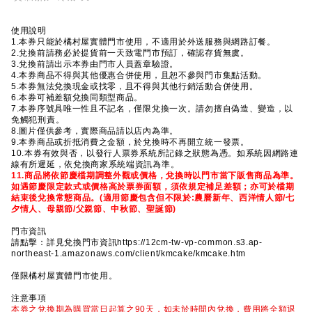
使用說明
1.本券只能於橘村屋實體門市使用，不適用於外送服務與網路訂餐。
2.兌換前請務必於提貨前一天致電門市預訂，確認存貨無虞。
3.兌換前請出示本券由門市人員蓋章驗證。
4.本券商品不得與其他優惠合併使用，且恕不參與門市集點活動。
5.本券無法兌換現金或找零，且不得與其他行銷活動合併使用。
6.本券可補差額兌換同類型商品。
7.本券序號具唯一性且不記名，僅限兌換一次。請勿擅自偽造、變造，以
免觸犯刑責。
8.圖片僅供參考，實際商品請以店內為準。
9.本券商品或折抵消費之金額，於兌換時不再開立統一發票。
10.本券有效與否，以發行人票券系統所記錄之狀態為憑。如系統因網路連
線有所遲延，依兌換商家系統端資訊為準。
11.商品將依節慶檔期調整外觀或價格，兌換時以門市當下販售商品為準。
如遇節慶限定款式或價格高於票券面額，須依規定補足差額；亦可於檔期
結束後兌換常態商品。(適用節慶包含但不限於:農曆新年、西洋情人節/七
夕情人、母親節/父親節、中秋節、聖誕節)
門市資訊
請點擊：詳見兌換門市資訊https://12cm-tw-vp-common.s3.ap-
northeast-1.amazonaws.com/client/kmcake/kmcake.htm
僅限橘村屋實體門市使用。
注意事項
本券之兌換期為購買當日起算之90天，如未於時間內兌換，費用將全額退