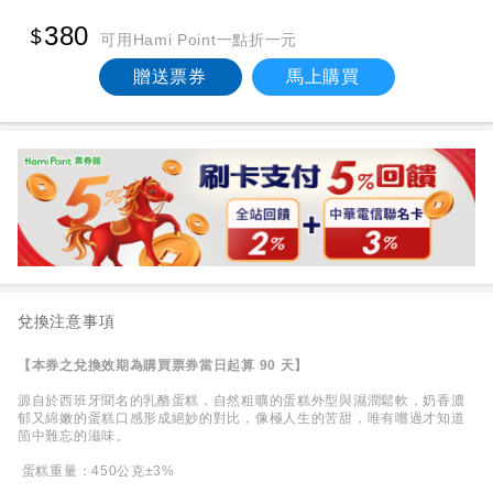
380
可用Hami Point一點折一元
贈送票券
馬上購買
兌換注意事項
【本券之兌換效期為購買票券當日起算 90 天】
源自於西班牙聞名的乳酪蛋糕，自然粗曠的蛋糕外型與濕潤鬆軟，奶香濃
郁又綿嫩的蛋糕口感形成絕妙的對比，像極人生的苦甜，唯有嚐過才知道
箇中難忘的滋味。
蛋糕重量：450公克±3%