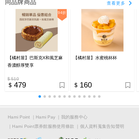
同品牌商品
查看更多
94折
【橘村屋】巴斯克X和風芝麻
【橘村屋】水蜜桃杯杯
香濃醇厚雙享
$ 510
479
160
Hami Point
Hami Pay
我的服務中心
Hami Point票券館服務使用條款
個人資料蒐集告知聲明