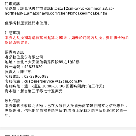
門市資訊
請點擊：詳見兌換門市資訊https://12cm-tw-vp-common.s3.ap-
northeast-1.amazonaws.com/client/kmcake/kmcake.htm
僅限橘村屋實體門市使用。
注意事項
本券之兌換期為購買當日起算之90天，如未於時間內兌換，費用將全額退
款給原購買者。
票券商資訊
睿鼎數位股份有限公司
地址：台北市大安區信義路四段89之1號8樓
統一編號：42837620
負責人：陳衍彰
客服電話：02-23960089
客服信箱：customerservice@12cm.com.tw
客服時段：週一-週五 10:00-18:00(回覆時間約5個工作天)
資本額：新台幣三千零七十五萬元
履約保證
本券銷售所收取之面額，已存入發行人於新光商業銀行開立之信託專戶，
專款專用。信託期間自禮券銷售日(以票券上記載之銷售日期為準)起算一
年。