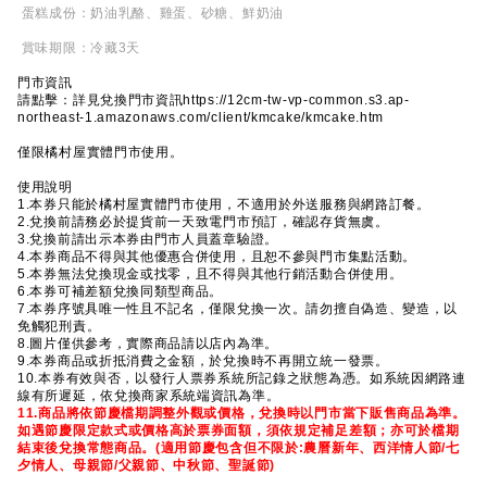
蛋糕成份：奶油乳酪、雞蛋、砂糖、鮮奶油
賞味期限：冷藏3天
門市資訊
請點擊：詳見兌換門市資訊https://12cm-tw-vp-common.s3.ap-
northeast-1.amazonaws.com/client/kmcake/kmcake.htm
僅限橘村屋實體門市使用。
使用說明
1.本券只能於橘村屋實體門市使用，不適用於外送服務與網路訂餐。
2.兌換前請務必於提貨前一天致電門市預訂，確認存貨無虞。
3.兌換前請出示本券由門市人員蓋章驗證。
4.本券商品不得與其他優惠合併使用，且恕不參與門市集點活動。
5.本券無法兌換現金或找零，且不得與其他行銷活動合併使用。
6.本券可補差額兌換同類型商品。
7.本券序號具唯一性且不記名，僅限兌換一次。請勿擅自偽造、變造，以
免觸犯刑責。
8.圖片僅供參考，實際商品請以店內為準。
9.本券商品或折抵消費之金額，於兌換時不再開立統一發票。
10.本券有效與否，以發行人票券系統所記錄之狀態為憑。如系統因網路連
線有所遲延，依兌換商家系統端資訊為準。
11.商品將依節慶檔期調整外觀或價格，兌換時以門市當下販售商品為準。
如遇節慶限定款式或價格高於票券面額，須依規定補足差額；亦可於檔期
結束後兌換常態商品。(適用節慶包含但不限於:農曆新年、西洋情人節/七
夕情人、母親節/父親節、中秋節、聖誕節)