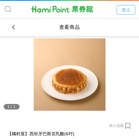
登入
查看商品
1
/
1
加入追蹤
【橘村屋】西班牙巴斯克乳酪(6吋)