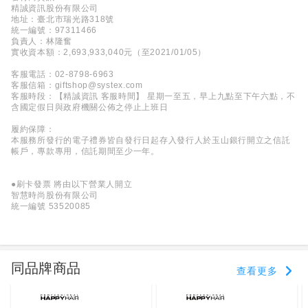
精誠資訊股份有限公司
地址：臺北市瑞光路318號
統一編號：97311466
負責人：林隆奮
實收資本額：2,693,933,040元（至2021/01/05）
客服電話：02-8798-6963
客服信箱：giftshop@systex.com
客服時段：【精誠資訊 客服時間】 星期一至五，早上九點至下午六點，不
含國定假日與政府機關公佈之停止上班日
履約保障：
本服務所發行的電子禮券皆自發行日起存入發行人於玉山銀行開立之信託
帳戶，專款專用，信託期間至少一年。
●刷卡發票 將由以下營業人開立
智慧時尚股份有限公司
統一編號 53520085
同品牌商品
查看更多