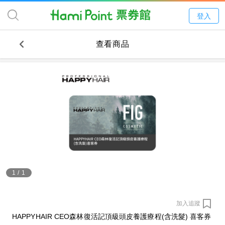
登入
查看商品
1
/
1
加入追蹤
HAPPYHAIR CEO森林復活記頂級頭皮養護療程(含洗髮) 喜客券