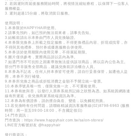
2. 若因遲到而延後服務開始時間，將視情況縮短療程，以保障下一位客人
服務權益。
3. 遲到超過15分鐘，將取消當日服務。
使用說明：
1.本券限於HAPPYHAIR使用。
2.請事先預約，如已預約無法前來者，請事先告知。
3.結帳前請出示本券由門市人員兌換驗證。
4.本券限兌換券上所載之指定服務，不得更換禮品內容、折現或找零，亦
不得與其他禮券、預付券或優惠服務合併使用。
5.本券須於使用期限內使用完畢，不得展延期限。
6.圖片僅供參考，實際商品請以店內為準。
7.如遇門市不可抗拒之因素導致無法提供該項商品，將以店內公告為主。
部分門市非販售全部商品，建議兌換前詳洽櫃台人員。
8.本券為不記名，任何人持本券皆可使用，請自行妥善保管，如遭他人盜
用，本券不另行補發。
9.本券所兌換之商品或折抵消費之金額不予開立統一發票。
10.本券序號具唯一性，僅限兌換一次，不可重複使用。
11.本券有效與否，以發行人票券系統所記錄之狀態為憑。如系統因網路連
線有所遲延，依兌換商家系統端資訊為準。
12.本券為有價證券，請勿擅自偽造、變造，以免觸犯刑責。
13.若兌換時有任何問題，請聯絡精誠資訊客服專線(02)8798-6963 (服務
時間：周一至五09:00-18:00，不含國定假日)
14.門市資訊：
門市查詢：https://www.happyhair.com.tw/salon-stores/
LINE官方帳號好友 @happyhair
發行商資訊：