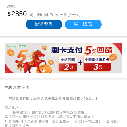
3000
2850
可用Hami Point一點折一元
贈送票券
馬上購買
兌換注意事項
【序號兌換期間：本券之兌換期為兌換當日起算之60天。】
商品規格：
CEO森林復活記頂級頭皮養護療程含專業洗髮費用。
為保障您的服務品質及顧客權益，請閱讀以下預約須知：
1. 如需取消預約或更改時段，請於服務前一晚七點前電話通知。逾時通知
將視同預約未到。