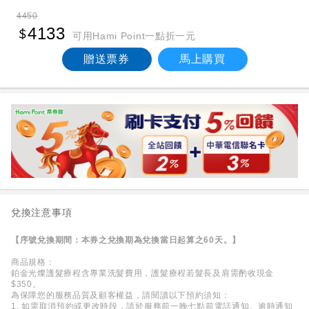
4450
4133
可用Hami Point一點折一元
贈送票券
馬上購買
兌換注意事項
【序號兌換期間：本券之兌換期為兌換當日起算之60天。】
商品規格：
鉑金光燦護髮療程含專業洗髮費用，護髮療程若髮長及肩需酌收現金
$350。
為保障您的服務品質及顧客權益，請閱讀以下預約須知：
1. 如需取消預約或更改時段，請於服務前一晚七點前電話通知。逾時通知