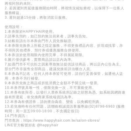
將視同預約未到。
2. 若因遲到而延後服務開始時間，將視情況縮短療程，以保障下一位客人
服務權益。
3. 遲到超過15分鐘，將取消當日服務。
使用說明：
1.本券限於HAPPYHAIR使用。
2.請事先預約，如已預約無法前來者，請事先告知。
3.結帳前請出示本券由門市人員兌換驗證。
4.本券限兌換券上所載之指定服務，不得更換禮品內容、折現或找零，亦
不得與其他禮券、預付券或優惠服務合併使用。
5.本券須於使用期限內使用完畢，不得展延期限。
6.圖片僅供參考，實際商品請以店內為準。
7.如遇門市不可抗拒之因素導致無法提供該項商品，將以店內公告為主。
部分門市非販售全部商品，建議兌換前詳洽櫃台人員。
8.本券為不記名，任何人持本券皆可使用，請自行妥善保管，如遭他人盜
用，本券不另行補發。
9.本券所兌換之商品或折抵消費之金額不予開立統一發票。
10.本券序號具唯一性，僅限兌換一次，不可重複使用。
11.本券有效與否，以發行人票券系統所記錄之狀態為憑。如系統因網路連
線有所遲延，依兌換商家系統端資訊為準。
12.本券為有價證券，請勿擅自偽造、變造，以免觸犯刑責。
13.若兌換時有任何問題，請聯絡精誠資訊客服專線(02)8798-6963 (服務
時間：周一至五09:00-18:00，不含國定假日)
14.門市資訊：
門市查詢：https://www.happyhair.com.tw/salon-stores/
LINE官方帳號好友 @happyhair