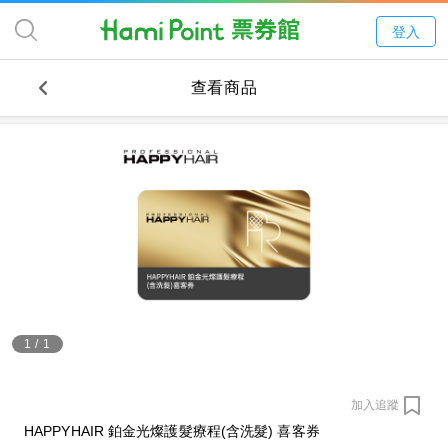
登入
查看商品
1
/
1
加入追蹤
HAPPYHAIR 鉑金光燦護髮療程(含洗髮) 喜客券