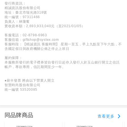
發行商資訊：
精誠資訊股份有限公司
地址：臺北市瑞光路318號
統一編號：97311466
負責人：林隆奮
實收資本額：2,693,933,040元（至2021/01/05）
客服電話：02-8798-6963
客服信箱：giftshop@systex.com
客服時段：【精誠資訊 客服時間】 星期一至五，早上九點至下午六點，不
含國定假日與政府機關公佈之停止上班日
履約保障：
本服務所發行的電子禮券皆自發行日起存入發行人於玉山銀行開立之信託
帳戶，專款專用，信託期間至少一年。
●刷卡發票 將由以下營業人開立
智慧時尚股份有限公司
統一編號 53520085
同品牌商品
查看更多