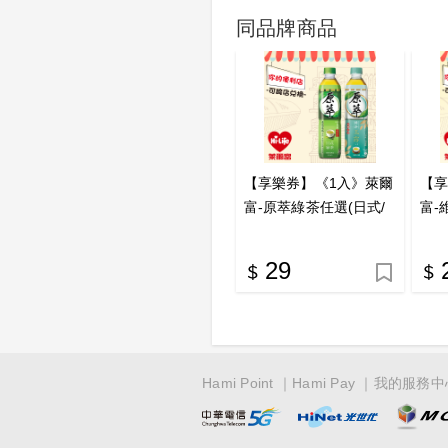
同品牌商品
【享樂券】《1入》萊爾
【享
富-原萃綠茶任選(日式/
富-
玉露)
29
Hami Point
Hami Pay
我的服務中