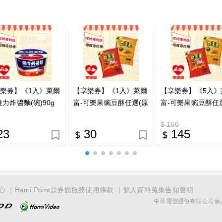
樂券】《1入》萊爾
【享樂券】《1入》萊爾
【享樂券】《5入》
維力炸醬麵(碗)90g
富-可樂果豌豆酥任選(原
富-可樂果豌豆酥任
味/酷辣)
味/酷辣)
$ 150
23
30
145
心
Hami Point票券館服務使用條款
個人資料蒐集告知聲明
中華電信股份有限公司個人家庭