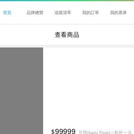
首頁
品牌總覽
追蹤清單
我的訂單
我的票券
查看商品
99999
可用Hami Point一點折一元