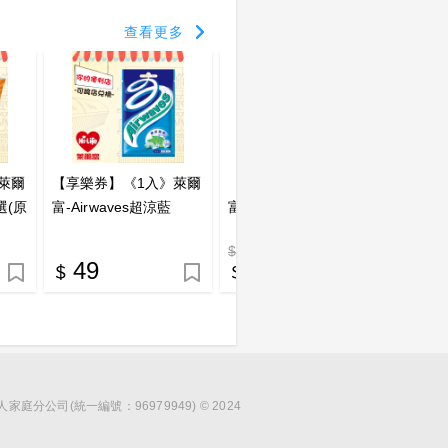
查看更多
萊爾
【享樂券】《1入》萊爾
【享樂券】《5入》萊爾
【享樂
選(原
富-Airwaves超涼藍
富-Airwaves超涼藍
富-光
任選(
$ 245
49
240
2
分公司(統一編號：96979949) © 2024