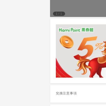
1
/
1
兌換注意事項