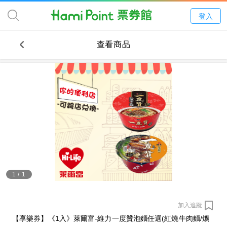
登入
查看商品
1
/
1
加入追蹤
【享樂券】《1入》萊爾富-維力一度贊泡麵任選(紅燒牛肉麵/爌