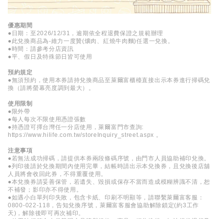
優惠期間
●日期：至2026/12/31，逾期依全程退費保證之規範辦理
●此兌換商品為-維力一度贊(爌肉、紅燒牛肉麵)任選一兌換。
●時間：請參考分店資訊
●平、假日及特殊節日皆可使用
預約規定
●無須預約，使用本券請持兌換商品至萊爾富櫃檯直接出示本券進行掃碼兌
換（請將螢幕亮度調到最大）。
使用限制
●限外帶
●每人每次不限使用憑證張數
●持憑證可擇台灣任一分店使用，萊爾富門市查詢:
https://www.hilife.com.tw/storeInquiry_street.aspx 。
注意事項
●若無法成功掃碼，請提供本券兩段條碼序號，由門市人員協助補印兌換。
●列印後請於兌換期間內使用完畢，結帳時請出示本兌換券，且兌換後店舖
人員將會收回此券，不得重覆使用。
●本兌換券請妥善保管，若遺失、毀損或保存不當而造成模糊辨識不清，恕
不補發；影印亦不得使用。
●如遇小白單列印失敗，包含卡紙、印刷不明顯等，請聯繫萊爾富客服：
0800-022-118，告知兌換序號，萊爾富客服會協助解除鎖定(約3工作
天)，解除後即可再次補印。