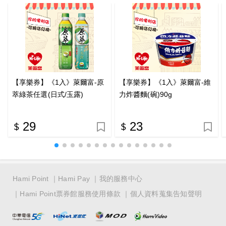
【享樂券】《1入》萊爾富-原
【享樂券】《1入》萊爾富-維
萃綠茶任選(日式/玉露)
力炸醬麵(碗)90g
29
23
Hami Point
Hami Pay
我的服務中心
Hami Point票券館服務使用條款
個人資料蒐集告知聲明