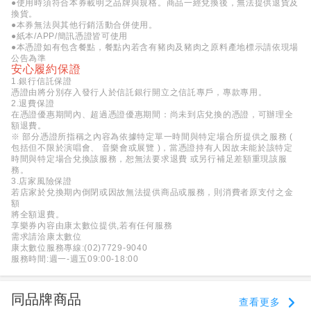
●使用時須符合本券載明之品牌與規格。商品一經兌換後，無法提供退貨及
換貨。
●本券無法與其他行銷活動合併使用。
●紙本/APP/簡訊憑證皆可使用
●本憑證如有包含餐點，餐點內若含有豬肉及豬肉之原料產地標示請依現場
公告為準
安心履約保證
1.銀行信託保證
憑證由將分別存入發行人於信託銀行開立之信託專戶，專款專用。
2.退費保證
在憑證優惠期間內、超過憑證優惠期間：尚未到店兌換的憑證，可辦理全
額退費。
※ 部分憑證所指稱之內容為依據特定單一時間與特定場合所提供之服務 (
包括但不限於演唱會、 音樂會或展覽 )，當憑證持有人因故未能於該特定
時間與特定場合兌換該服務，恕無法要求退費 或另行補足差額重現該服
務。
3.店家風險保證
若店家於兌換期內倒閉或因故無法提供商品或服務，則消費者原支付之金
額
將全額退費。
享樂券內容由康太數位提供,若有任何服務
需求請洽康太數位
康太數位服務專線:(02)7729-9040
服務時間:週一-週五09:00-18:00
同品牌商品
查看更多