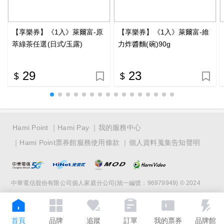
【享樂券】《1入》萊爾富-原
【享樂券】《1入》萊爾富-維
萃綠茶任選(日式/玉露)
力炸醬麵(碗)90g
29
23
Hami Point
Hami Pay
我的服務中心
Hami Point票券館服務使用條款
個人資料蒐集告知聲明
中華電信股份有限公司個人家庭分公司(統一編號：96979949) © 2024
首頁
品牌
追蹤
訂單
我的票券
品牌館