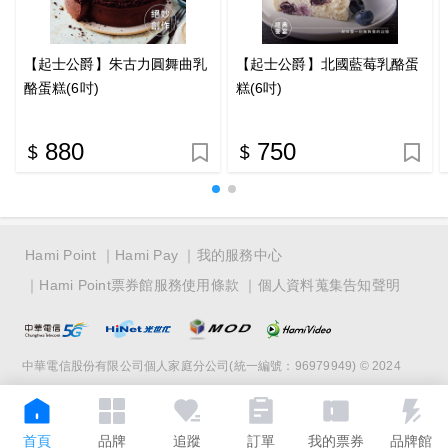
【起士公爵】朱古力圓舞曲乳
【起士公爵】北國藍莓乳酪蛋
酪蛋糕(6吋)
糕(6吋)
880
750
Hami Point
Hami Pay
我的服務中心
Hami Point票券館服務使用條款
個人資料蒐集告知聲明
中華電信股份有限公司個人家庭分公司(統一編號：96979949) © 2024
首頁
品牌
追蹤
訂單
我的票券
品牌館