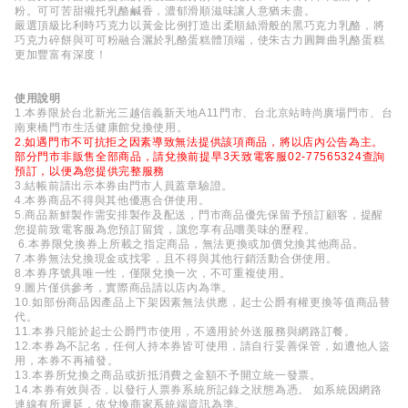
粉。可可苦甜襯托乳酪鹹香，濃郁滑順滋味讓人意猶未盡。
嚴選頂級比利時巧克力以黃金比例打造出柔順絲滑般的黑巧克力乳酪，將
巧克力碎餅與可可粉融合灑於乳酪蛋糕體頂端，使朱古力圓舞曲乳酪蛋糕
更加豐富有深度！
使用說明
1.本券限於台北新光三越信義新天地A11門市、台北京站時尚廣場門市、台
南東橋門巿生活健康館兌換使用。
2.如遇門市不可抗拒之因素導致無法提供該項商品，將以店內公告為主。
部分門市非販售全部商品，請兌換前提早3天致電客服02-77565324查詢
預訂，以便為您提供完整服務
3.結帳前請出示本券由門市人員蓋章驗證。
4.本券商品不得與其他優惠合併使用。
5.商品新鮮製作需安排製作及配送，門市商品優先保留予預訂顧客，提醒
您提前致電客服為您預訂留貨，讓您享有品嚐美味的歷程。
6.本券限兌換券上所載之指定商品，無法更換或加價兌換其他商品。
7.本券無法兌換現金或找零，且不得與其他行銷活動合併使用。
8.本券序號具唯一性，僅限兌換一次，不可重複使用。
9.圖片僅供參考，實際商品請以店內為準。
10.如部份商品因產品上下架因素無法供應，起士公爵有權更換等值商品替
代。
11.本券只能於起士公爵門市使用，不適用於外送服務與網路訂餐。
12.本券為不記名，任何人持本券皆可使用，請自行妥善保管，如遭他人盜
用，本券不再補發。
13.本券所兌換之商品或折抵消費之金額不予開立統一發票。
14.本券有效與否，以發行人票券系統所記錄之狀態為憑。 如系統因網路
連線有所遲延，依兌換商家系統端資訊為準。