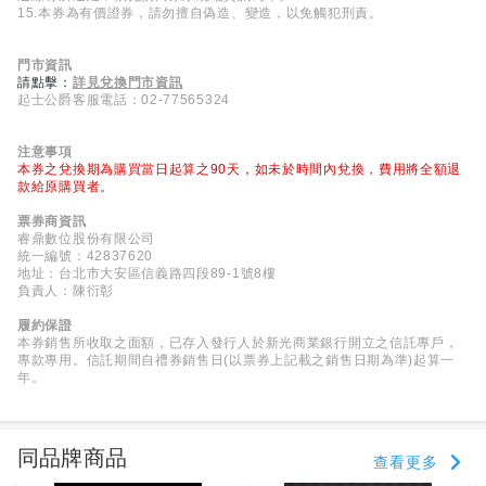
15.本券為有價證券，請勿擅自偽造、變造，以免觸犯刑責。
門市資訊
請點擊：
詳見兌換門市資訊
起士公爵客服電話：02-77565324
注意事項
本券之兌換期為購買當日起算之90天，如未於時間內兌換，費用將全額退
款給原購買者。
票券商資訊
睿鼎數位股份有限公司
統一編號：42837620
地址：台北市大安區信義路四段89-1號8樓
負責人：陳衍彰
履約保證
本券銷售所收取之面額，已存入發行人於新光商業銀行開立之信託專戶，
專款專用。信託期間自禮券銷售日(以票券上記載之銷售日期為準)起算一
年。
同品牌商品
查看更多