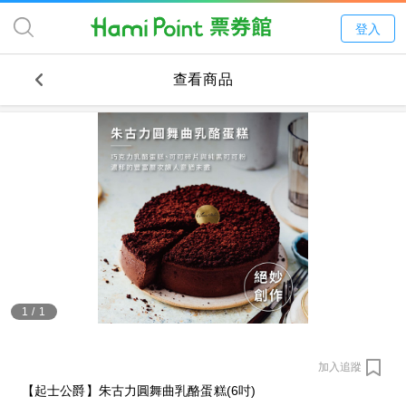
登入
查看商品
1
/
1
加入追蹤
【起士公爵】朱古力圓舞曲乳酪蛋糕(6吋)