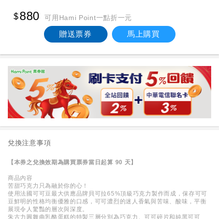
880
可用Hami Point一點折一元
贈送票券
馬上購買
兌換注意事項
【本券之兌換效期為購買票券當日起算 90 天】
商品內容
苦甜巧克力只為融於你的心！
使用法國可可豆最大供應品牌貝可拉65%頂級巧克力製作而成，保存可可
豆鮮明的性格均衡優雅的口感，可可濃烈的迷人香氣與苦味、酸味，平衡
展現令人驚豔的層次與深度。
朱古力圓舞曲乳酪蛋糕的特製三層分別為巧克力、可可碎片和純黑可可