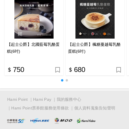
【起士公爵】北國藍莓乳酪蛋
【起士公爵】楓糖蔓越莓乳酪
糕(6吋)
蛋糕(6吋)
750
680
Hami Point
Hami Pay
我的服務中心
Hami Point票券館服務使用條款
個人資料蒐集告知聲明