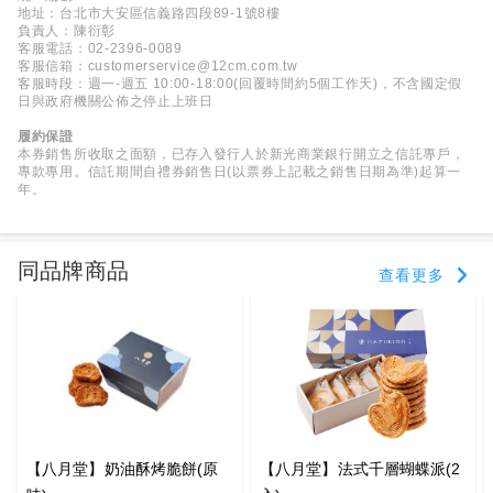
地址：台北市大安區信義路四段89-1號8樓
負責人：陳衍彰
客服電話：02-2396-0089
客服信箱：customerservice@12cm.com.tw
客服時段：週一-週五 10:00-18:00(回覆時間約5個工作天)，不含國定假
日與政府機關公佈之停止上班日
履約保證
本券銷售所收取之面額，已存入發行人於新光商業銀行開立之信託專戶，
專款專用。信託期間自禮券銷售日(以票券上記載之銷售日期為準)起算一
年。
同品牌商品
查看更多
【八月堂】奶油酥烤脆餅(原
【八月堂】法式千層蝴蝶派(2