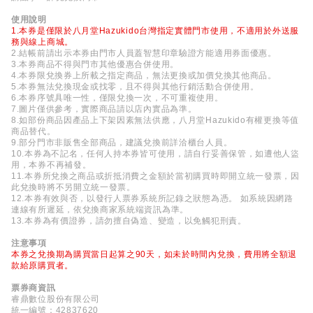
使用說明
1.本券是僅限於八月堂Hazukido台灣指定實體門市使用，不適用於外送服
務與線上商城。
2.結帳前請出示本券由門市人員蓋智慧印章驗證方能適用券面優惠。
3.本券商品不得與門市其他優惠合併使用。
4.本券限兌換券上所載之指定商品，無法更換或加價兌換其他商品。
5.本券無法兌換現金或找零，且不得與其他行銷活動合併使用。
6.本券序號具唯一性，僅限兌換一次，不可重複使用。
7.圖片僅供參考，實際商品請以店內實品為準。
8.如部份商品因產品上下架因素無法供應，八月堂Hazukido有權更換等值
商品替代。
9.部分門市非販售全部商品，建議兌換前詳洽櫃台人員。
10.本券為不記名，任何人持本券皆可使用，請自行妥善保管，如遭他人盜
用，本券不再補發。
11.本券所兌換之商品或折抵消費之金額於當初購買時即開立統一發票，因
此兌換時將不另開立統一發票。
12.本券有效與否，以發行人票券系統所記錄之狀態為憑。 如系統因網路
連線有所遲延，依兌換商家系統端資訊為準。
13.本券為有價證券，請勿擅自偽造、變造，以免觸犯刑責。
注意事項
本券之兌換期為購買當日起算之90天，如未於時間內兌換，費用將全額退
款給原購買者。
票券商資訊
睿鼎數位股份有限公司
統一編號：42837620