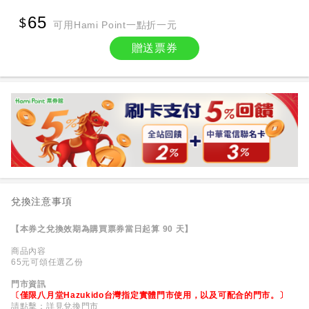
65
可用Hami Point一點折一元
贈送票券
兌換注意事項
【本券之兌換效期為購買票券當日起算 90 天】
商品內容
65元可頌任選乙份
門市資訊
〔僅限八月堂Hazukido台灣指定實體門市使用，以及可配合的門市。〕
請點擊：
詳見兌換門市