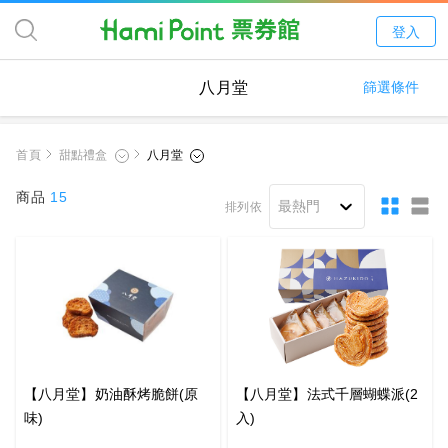
登入
八月堂
篩選條件
首頁
商品
15
排列依
【八月堂】奶油酥烤脆餅(原
【八月堂】法式千層蝴蝶派(2
味)
入)