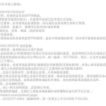
(不含線上購物)。
php/store/kanpai/
權利，兌換前請先洽詢門市確認。
請將螢幕亮度調到最大)，不接受手抄或口說序號方式兌換。
開立發票。若兌換商品超過面額，得以補足金額並開立差額之開票。
商品禮券、點數卡、運費等代收/代售/儲值業務。
兌換現金、找零、轉讓，請謹慎使用。
不得退換貨。
帶銷貨明細表於原購買直營門市辦理，如於本券效期內辦理，則本券可恢復兌換前
AI POINTS 會員點數。
實體票券，使用時請出示電子憑證。
日起由星展(台灣)商業銀行有限公司提供足額履約保證，保證期間自出售日/儲值
 新加坡商宜睿智慧股份有限公司台灣分公司，統一編號：70770620，地址：台北市信
億三千萬元。
兌換現金。未使用或超過商品/服務指定供應期間(序號效期)時，持券人應洽原購
，發行人得保留收取返還金額百分之三之費用作為手續費之權利。
券，請自行妥善保管，如遭他人盜用，不再補發或退貨。
兌換之商品或折抵消費之金額不再開立發票，惟如有其他特殊情況，將依相關法令
所記錄之狀態為憑。如系統因網路連線有所遲延，依兌換商家系統端資訊為準。
變造，以免觸犯刑責。
，有1~45天的時間差，請您耐心等候。
保障期間將接續，且發行人將會在轉換履約保障機制生效日前予以公告：
h/latest-news/default.page
2)2377-6966（服務時間：周一至周五上午10:00至下午6:00）