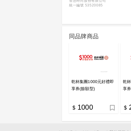
智慧時尚股份有限公司
統一編號 53520085
同品牌商品
乾杯集團1000元好禮即
乾杯
享券(餘額型)
享券
1000