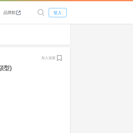
品牌館
登入
加入追蹤
額型)