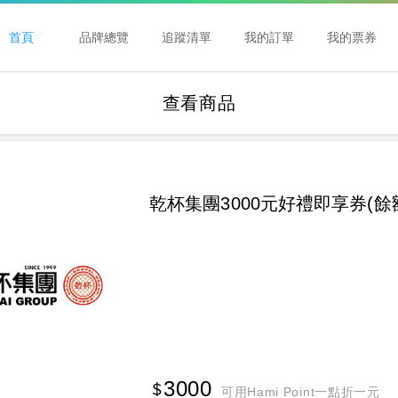
首頁
品牌總覽
追蹤清單
我的訂單
我的票券
查看商品
乾杯集團3000元好禮即享券(餘
3000
可用Hami Point一點折一元