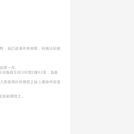
狀態；如已超過本券效期，則無法回復
日起算一年。
義區信義路五段106號2樓A1室，負責
買人憑發票向所購買之線上通路申請退
或規範辦理之。