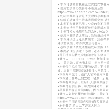
● 本券可於乾杯集團直營實體門市使用
● 使用前請務必先參考不適用店點：
https://www.edenred.com.tw/index.
● 乾杯集團亦保留是否受理即享券的
● 結帳前請直接出示本券掃碼兌換(
● 本券面額發票已開，兌貨時則不再
● 本券無法使用於購買乾杯集團紙本
● 本券可多次抵用至餘額為0，無法
● 使用本券購買之商品，除瑕疵品外
● 本券兌換後之退換貨需求：請攜
兌換前狀態，本券亦無法再使用。
● 憑即享券消費無法累積乾杯集團 KANP
● 本商品僅提供電子憑證，恕不寄發
●電子禮券記載之金額自銷售日/儲值
●發行人：Edenred Taiwan
人：吳宗翰，實收資本額：新台幣一
●本券僅供兌換商品/服務使用，不得
貨。退貨申請經通路或發行人同意後
●本券為不記名，任何人皆可使用本
●本券於出售時已開立統一發票，所
●本券有效與否，以發行人票券系統
●本券為有價證券，請勿擅自偽造、
●星展履約保證查詢功能，因作業因素
●發行人如變更履約保障機制，履約
https://www.dbs.com.tw/personal-z
●本券使用問題請洽智慧時尚客服專線：(0
●刷卡發票 將由以下營業人開立