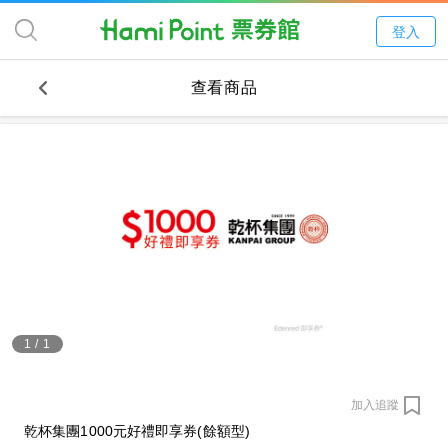
登入
查看商品
1
/
1
加入追蹤
乾杯集團1000元好禮即享券(餘額型)