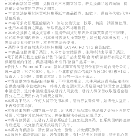
● 本券面額發票已開，兌貨時則不再開立發票。若兌換商品超過面額，得
以補足金額並開立差額之開票。
● 本券無法使用於購買乾杯集團紙本商品禮券、點數卡、運費等代收/代售/
儲值業務。
● 本券可多次抵用至餘額為0，無法兌換現金、找零、轉讓，請謹慎使用。
● 使用本券購買之商品，除瑕疵品外不得退換貨。
● 本券兌換後之退換貨需求：請攜帶銷貨明細表於原購買直營門市辦理，
如於本券效期內辦理，則本券可恢復兌換前狀態；如已超過本券效期，則
無法回復兌換前狀態，本券亦無法再使用。
● 憑即享券消費無法累積乾杯集團 KANPAI POINTS 會員點數。
● 本商品僅提供電子憑證，恕不寄發實體票券，使用時請出示電子憑證。
●電子禮券記載之金額自銷售日/儲值日起由星展(台灣)商業銀行有限公司提
供足額履約保證，保證期間自出售日/儲值日起算一年。
●發行人：Edenred Taiwan 新加坡商宜睿智慧股份有限公司台灣分公司，
統一編號：70770620，地址：台北市信義區信義路五段106號2樓A1室，
負責人：吳宗翰，實收資本額：新台幣一億三千萬元。
●本券僅供兌換商品/服務使用，不得兌換現金。未使用或超過商品/服務指
定供應期間(序號效期)時，持券人應洽原購買人憑發票向所購買之線上通路
申請退貨。退貨申請經通路或發行人同意後，發行人得保留收取返還金額
百分之三之費用作為手續費之權利。
●本券為不記名，任何人皆可使用本券，請自行妥善保管，如遭他人盜用，
不再補發或退貨。
●本券於出售時已開立統一發票，所兌換之商品或折抵消費之金額不再開立
發票，惟如有其他特殊情況，將依相關法令或規範辦理之。
●本券有效與否，以發行人票券系統所記錄之狀態為憑。如系統因網路連線
有所遲延，依兌換商家系統端資訊為準。
●本券為有價證券，請勿擅自偽造、變造，以免觸犯刑責。
●星展履約保證查詢功能，因作業因素，有1~45天的時間差，請您耐心等