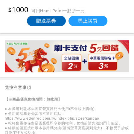
1000
可用Hami Point一點折一元
贈送票券
馬上購買
兌換注意事項
【※商品優惠兌換期間：無效期】
● 本券可於乾杯集團直營實體門市使用(不含線上購物)。
● 使用前請務必先參考不適用店點：
https://www.edenred.com.tw/index.php/store/kanpai/
● 乾杯集團亦保留是否受理即享券的權利，兌換前請先洽詢門市確認。
● 結帳前請直接出示本券掃碼兌換(請將螢幕亮度調到最大)，不接受手抄或
口說序號方式兌換。