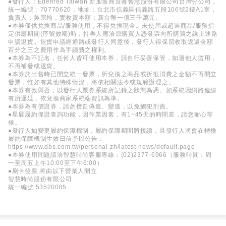
●發行人：Edenred Taiwan 新加坡商宜睿智慧股份有限公司台灣分公司，
統一編號：70770620，地址：台北市信義區信義路五段106號2樓A1室，
負責人：吳宗翰，實收資本額：新台幣一億三千萬元。
●本券僅供兌換商品/服務使用，不得兌換現金。未使用或超過商品/服務指
定供應期間(序號效期)時，持券人應洽原購買人憑發票向所購買之線上通路
申請退貨。退貨申請經通路或發行人同意後，發行人得保留收取返還金額
百分之三之費用作為手續費之權利。
●本券為不記名，任何人皆可使用本券，請自行妥善保管，如遭他人盜用，
不再補發或退貨。
●本券於出售時已開立統一發票，所兌換之商品或折抵消費之金額不再開立
發票，惟如有其他特殊情況，將依相關法令或規範辦理之。
●本券有效與否，以發行人票券系統所記錄之狀態為憑。如系統因網路連線
有所遲延，依兌換商家系統端資訊為準。
●本券為有價證券，請勿擅自偽造、變造，以免觸犯刑責。
●星展履約保證查詢功能，因作業因素，有1~45天的時間差，請您耐心等
候。
●發行人如變更履約保障機制，履約保障期間將接續，且發行人將會在轉換
履約保障機制生效日前予以公告：
https://www.dbs.com.tw/personal-zh/latest-news/default.page
●本券使用問題請洽智慧時尚客服專線：(02)2377-6966（服務時間：周
一至周五上午10:00至下午6:00）
●刷卡發票 將由以下營業人開立
智慧時尚股份有限公司
統一編號 53520085