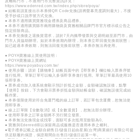
及離島門市，不適用門市完整資訊詳見：
https://www.edenred.com.tw/index.php/store/poya/
● 結帳前請直接出示本券掃QR Code兌換(請將螢幕亮度調到最大)，不接
受手抄或口說序號方式兌換。
● 本券不適用購買寶雅現金禮券及商品禮券。
● 本券不適用購買縣市兩用購物袋及寶雅相關品牌門市官方標示或公告之
指定排除商品。
● 本券兌換後之退換貨需求，請於7天內攜帶發票與交易明細至原門市，由
門市人員協助辦理。如於本券效期內辦理，則本券立即回復兌換前狀態；
如已超過本券效期，則無法回復兌換前狀態，本券亦無法再使用。
● POYA寶雅線上買使用說明：
● POYA寶雅線上買網址
https://www.poyabuy.com.tw/
● 使用步驟：請於【購物車】結帳頁面中的【即享券】欄位輸入票券序號
進行抵用。單筆訂單可以輸入多張即享券進行抵用。單筆訂單最高使用10
張即享券。
● 票券成功加入後系統會顯示預計折抵之金額，金額確認無誤後，點擊
【使用】按鈕，下方會顯示票券折抵金額與結帳金額，確認無誤後完成結
帳作業。
● 本券僅限使用於符合免運門檻的線上訂單，若訂單包含運費，恕無法使
用即享券。
● 線上訂單限【全數取消】或【全數退貨】，恕無法部分辦理。
● 使用即享券之訂單金額將不另行開立發票。
● 本券無法兌換現金或找零，面額可多次抵用至餘額為0。
● 寶雅與Edenred得以保留商品或服務是否適用本券之權利。
●電子禮券記載之金額自銷售日/儲值日起由星展(台灣)商業銀行有限公司提
供足額履約保證，保證期間自出售日/儲值日起算一年。