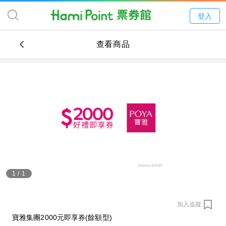
登入
查看商品
1
/
1
加入追蹤
寶雅集團2000元即享券(餘額型)