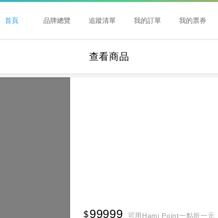
首頁
品牌總覽
追蹤清單
我的訂單
我的票券
查看商品
99999
可用Hami Point一點折一元