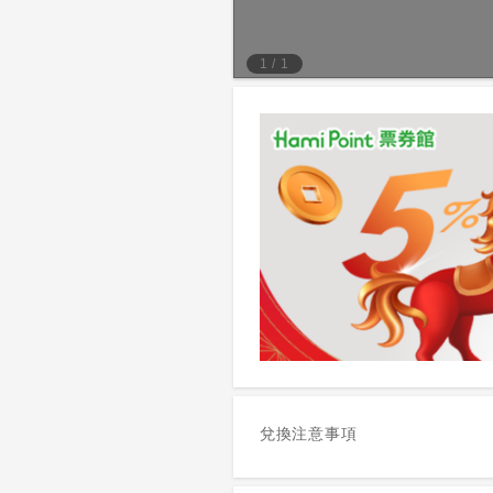
1
/
1
兌換注意事項