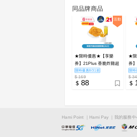
同品牌商品
活動
★限時優惠★【享樂
★
券】21Plus 香脆炸雞超
券】
值優惠餐(2622)_電子憑
餐(
限時優惠8/31前
限時
$ 169
$ 3
證
88
Hami Point
Hami Pay
我的服務中