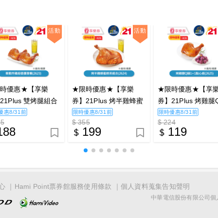
活動
活動
限時優惠★【享樂
★限時優惠★【享樂
★限時優惠★【享
21Plus 雙烤腿組合
券】21Plus 烤半雞蜂蜜
券】21Plus 烤雞腿
2623)_電子憑證
綠茶組合(2624)_電子憑
1+1點心組(2625)
優惠8/31前
限時優惠8/31前
限時優惠8/31前
45
$ 355
$ 224
證
憑證
188
199
119
心
Hami Point票券館服務使用條款
個人資料蒐集告知聲明
中華電信股份有限公司個人家庭