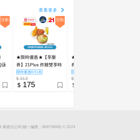
查看更多
活動
活動
活動
樂
★限時優惠★【享樂
★限時優惠★【享樂
★限時
Q藷
券】21Plus 炸雞雙享時
券】21Plus 烤炸雙霸泡
券】21
_電子
蔬飯個人餐(2626)_電子
麵獨享餐(2627)_電子憑
桶歡聚餐
限時優惠8/31前
限時優惠8/31前
限時優惠
$ 313
$ 338
$ 103
憑證
證
證
175
179
5
分公司(統一編號：96979949) © 2024