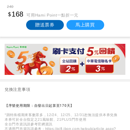
240
168
可用Hami Point一點折一元
贈送票券
馬上購買
兌換注意事項
【序號使用期限：自發出日起算至170天】
*因特殊檔期來客數眾多，12/24、12/25、12/31恕
無法提供本券兌換
本券可於全台指定之21風味館、21PLUS門市使用
全台門市資訊請參考官網資訊
不適用門市資訊請參考：
https://gift.ibon.
com.tw/pub/article.aspx?