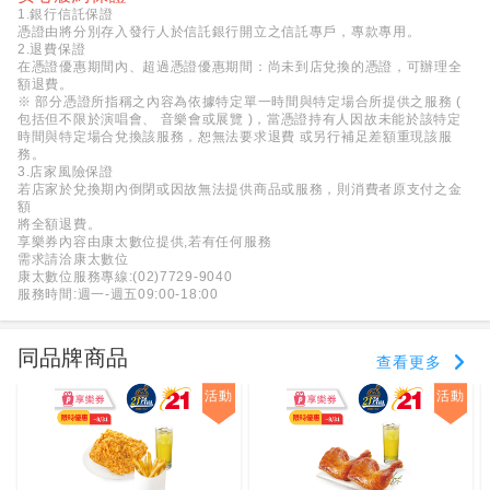
1.銀行信託保證
憑證由將分別存入發行人於信託銀行開立之信託專戶，專款專用。
2.退費保證
在憑證優惠期間內、超過憑證優惠期間：尚未到店兌換的憑證，可辦理全
額退費。
※ 部分憑證所指稱之內容為依據特定單一時間與特定場合所提供之服務 (
包括但不限於演唱會、 音樂會或展覽 )，當憑證持有人因故未能於該特定
時間與特定場合兌換該服務，恕無法要求退費 或另行補足差額重現該服
務。
3.店家風險保證
若店家於兌換期內倒閉或因故無法提供商品或服務，則消費者原支付之金
額
將全額退費。
享樂券內容由康太數位提供,若有任何服務
需求請洽康太數位
康太數位服務專線:(02)7729-9040
服務時間:週一-週五09:00-18:00
同品牌商品
查看更多
活動
活動