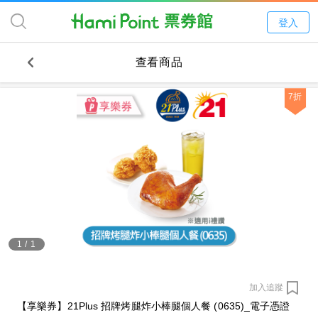
登入
查看商品
7折
1
/
1
加入追蹤
【享樂券】21Plus 招牌烤腿炸小棒腿個人餐 (0635)_電子憑證