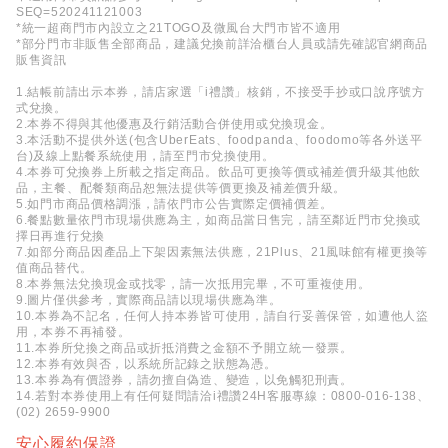
SEQ=
520241121003
*統一超商門市內設立之21TOGO及微風台大門市皆不適用
*部分門市非販售全部商品，
建議兌換前詳洽櫃台人員或請先確認官網商品
販售資訊
1.結帳前請出示本券，請店家選「i禮讚」核銷，
不接受手抄或口說序號方
式兌換。
2.本券不得與其他優惠及行銷活動合併使用或兌換現金。
3.本活動不提供外送(包含UberEats、foodpand
a、foodomo等各外送平
台)及線上點餐系統使用，
請至門市兌換使用。
4.本券可兌換券上所載之指定商品。
飲品可更換等價或補差價升級其他飲
品，主餐、
配餐類商品恕無法提供等價更換及補差價升級。
5.如門市商品價格調漲，請依門市公告實際定價補價差。
6.餐點數量依門市現場供應為主，如商品當日售完，
請至鄰近門市兌換或
擇日再進行兌換
7.如部分商品因產品上下架因素無法供應，21Plus、21風
味館有權更換等
值商品替代。
8.本券無法兌換現金或找零，請一次抵用完畢，不可重複使用。
9.圖片僅供參考，實際商品請以現場供應為準。
10.本券為不記名，任何人持本券皆可使用，請自行妥善保管，
如遭他人盜
用，本券不再補發。
11.本券所兌換之商品或折抵消費之金額不予開立統一發票。
12.本券有效與否，以系統所記錄之狀態為憑。
13.本券為有價證券，請勿擅自偽造、變造，以免觸犯刑責。
14.若對本券使用上有任何疑問請洽i禮讚24H客服專線：08
00-016-138、
(02) 2659-9900
安心履約保證