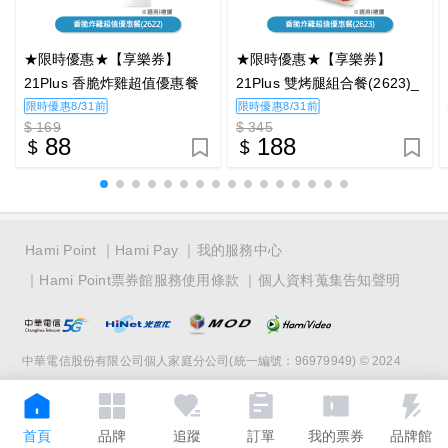
★限時優惠★【享樂券】
★限時優惠★【享樂券】
21Plus 香脆炸雞超值優惠餐
21Plus 雙烤腿組合餐(2623)_
(2622)_電子憑證
電子憑證
限時優惠8/31前
限時優惠8/31前
$ 169
$ 345
88
188
Hami Point
Hami Pay
我的服務中心
Hami Point票券館服務使用條款
個人資料蒐集告知聲明
中華電信股份有限公司個人家庭分公司(統一編號：96979949) © 2024
首頁
品牌
追蹤
訂單
我的票券
品牌館