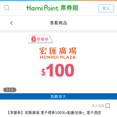
登入
查看商品
1
/
1
點數放大
加入追蹤
【享樂券】宏匯廣場 電子禮券100元<點數兌換>_電子憑證