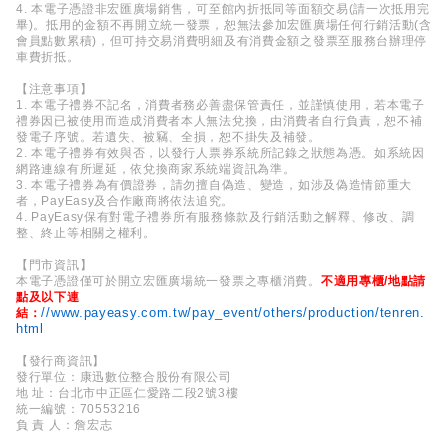
4. 本電子憑證非宏匯廣場銷售，可至館內折抵同等面額交易(請一次抵用完
畢)。抵用的金額不再開立統一發票，恕無法參加宏匯廣場任何行銷活動(含
會員點數累積)，但可持交易消費明細及有消費金額之發票至服務台辦理停
車費折抵。
【注意事項】
1. 本電子禮券不記名，消費者務必善盡保管責任，並謹慎使用，若本電子
禮券因已被使用而造成消費者本人無法兌換，由消費者自行負責，恕不補
發電子序號。若遺失、被竊、全損，恕不掛失及補發。
2. 本電子禮券有效與否，以發行人票券系統所記錄之狀態為憑。如系統因
網路連線有所遲延，依兌換商家系統端資訊為準。
3. 本電子禮券為有價證券，請勿擅自偽造、變造，如涉及偽造情節重大
者，PayEasy及合作廠商將依法追究。
4. PayEasy保有對電子禮券所有服務條款及行銷活動之解釋、修改、調
整、終止等相關之權利。
【門市資訊】
本電子憑證僅可於開立宏匯廣場統一發票之專櫃消費。
不適用專櫃/地點請
點及以下連
//www.payeasy.com.tw/pay_event/others/production/tenren.
結：
html
【發行商資訊】
發行單位：康迅數位整合股份有限公司
地 址：台北市中正區仁愛路二段2號3樓
統一編號：70553216
負 責 人：詹宏志