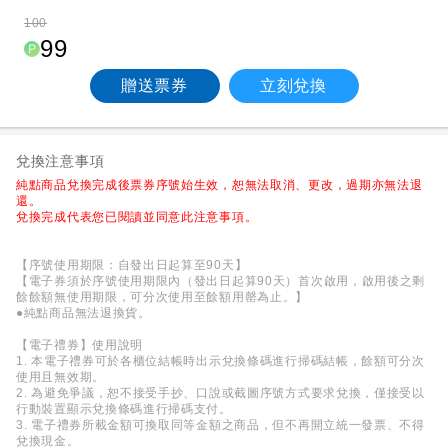
100
99
贈送票券
立刻兌換
兌換注意事項
純點商品兌換完成後票券序號始生效，恕無法取消、更改，過期亦無法退
還。
兌換完成代表您已閱讀並同意此注意事項。
【序號使用期限：自發出日起算至90天】
【電子券須於序號使用期限內（發出日起算90天）首次啟用，啟用後之剩
餘餘額無使用期限，可分次使用至餘額用罄為止。】
●純點商品無法退換貨。
【電子禮券】使用說明
1. 本電子禮券可於各櫃位結帳時出示兌換條碼進行掃碼結帳，餘額可分次
使用且無效期。
2. 為避免爭議，恕不接受手抄、口說或截圖序號方式要求兌換，僅接受以
行動裝置顯示兌換條碼進行掃碼支付。
3. 電子禮券所載金額可換取同等金額之商品，但不再開立統一發票、不得
兌換現金。