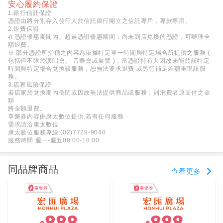
安心履約保證
1.銀行信託保證
憑證由將分別存入發行人於信託銀行開立之信託專戶，專款專用。
2.退費保證
在憑證優惠期間內、超過憑證優惠期間：尚未到店兌換的憑證，可辦理全
額退費。
※ 部分憑證所指稱之內容為依據特定單一時間與特定場合所提供之服務 (
包括但不限於演唱會、 音樂會或展覽 )，當憑證持有人因故未能於該特定
時間與特定場合兌換該服務，恕無法要求退費 或另行補足差額重現該服
務。
3.店家風險保證
若店家於兌換期內倒閉或因故無法提供商品或服務，則消費者原支付之金
額
將全額退費。
享樂券內容由康太數位提供,若有任何服務
需求請洽康太數位
康太數位服務專線:(02)7729-9040
服務時間:週一-週五09:00-18:00
同品牌商品
查看更多