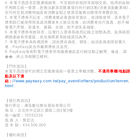
4. 本電子憑證非宏匯廣場銷售，可至館內折抵同等面額交易。抵用的金額
不再開立統一發票，恕無法參加宏匯廣場任何行銷活動(含會員點數累積)，
但可持交易消費明細及有消費金額之發票至服務台辦理停車費折抵。
5. 本電子禮券不記名，消費者務必善盡保管責任，並謹慎使用，若本電子
禮券因已被使用而造成消費者本人無法兌換，由消費者自行負責，恕不補
發電子序號。若遺失、被竊、全損，恕不掛失及補發。
6. 本電子禮券有效與否，以發行人票券系統所記錄之狀態為憑。如系統因
網路連線有所遲延，依兌換商家系統端資訊為準。
7. 本電子禮券為有價證券，請勿擅自偽造、變造，如涉及偽造情節重大
者，PayEasy及合作廠商將依法追究。
8. PayEasy保有對電子禮券所有服務條款及行銷活動之解釋、修改、調
��、終止等相關之權利。
【門市資訊】
本電子憑證僅可於開立宏匯廣場統一發票之專櫃消費。
不適用專櫃/地點請
點及以下連
//www.payeasy.com.tw/pay_event/others/production/tenren.
結：
html
【發行商資訊】
發行單位：康迅數位整合股份有限公司
地 址：台北市中正區仁愛路二段2號3樓
統一編號：70553216
負 責 人：詹宏志
資 本 額：434,500,000
【履約保證】