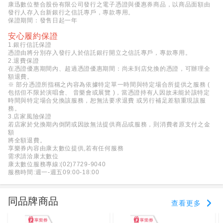
康迅數位整合股份有限公司發行之電子憑證與優惠券商品，以商品面額由
發行人存入台新銀行之信託專戶，專款專用。
保證期間：發售日起一年
安心履約保證
1.銀行信託保證
憑證由將分別存入發行人於信託銀行開立之信託專戶，專款專用。
2.退費保證
在憑證優惠期間內、超過憑證優惠期間：尚未到店兌換的憑證，可辦理全
額退費。
※ 部分憑證所指稱之內容為依據特定單一時間與特定場合所提供之服務 (
包括但不限於演唱會、 音樂會或展覽 )，當憑證持有人因故未能於該特定
時間與特定場合兌換該服務，恕無法要求退費 或另行補足差額重現該服
務。
3.店家風險保證
若店家於兌換期內倒閉或因故無法提供商品或服務，則消費者原支付之金
額
將全額退費。
享樂券內容由康太數位提供,若有任何服務
需求請洽康太數位
康太數位服務專線:(02)7729-9040
服務時間:週一-週五09:00-18:00
同品牌商品
查看更多