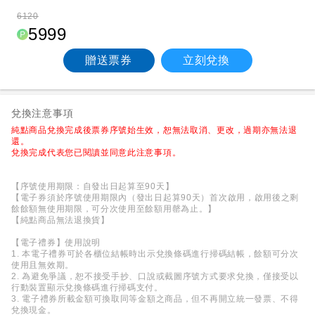
6120
5999
贈送票券
立刻兌換
兌換注意事項
純點商品兌換完成後票券序號始生效，恕無法取消、更改，過期亦無法退
還。
兌換完成代表您已閱讀並同意此注意事項。
【序號使用期限：自發出日起算至90天】
【電子券須於序號使用期限內（發出日起算90天）首次啟用，啟用後之剩
餘餘額無使用期限，可分次使用至餘額用罄為止。】
【純點商品無法退換貨】
【電子禮券】使用說明
1. 本電子禮券可於各櫃位結帳時出示兌換條碼進行掃碼結帳，餘額可分次
使用且無效期。
2. 為避免爭議，恕不接受手抄、口說或截圖序號方式要求兌換，僅接受以
行動裝置顯示兌換條碼進行掃碼支付。
3. 電子禮券所載金額可換取同等金額之商品，但不再開立統一發票、不得
兌換現金。