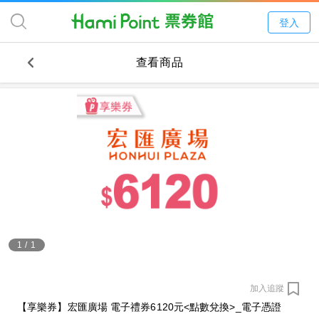
登入
查看商品
1
/
1
加入追蹤
【享樂券】宏匯廣場 電子禮券6120元<點數兌換>_電子憑證