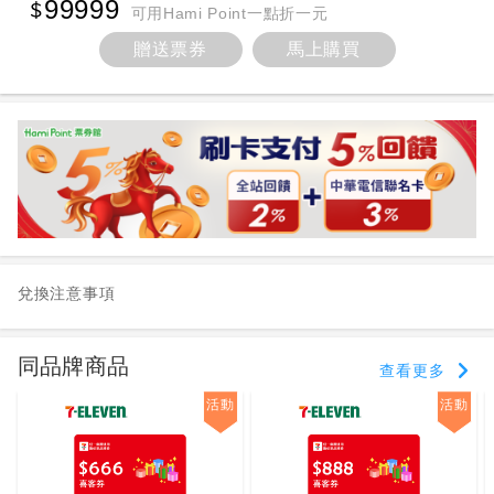
99999
可用Hami Point一點折一元
贈送票券
馬上購買
兌換注意事項
同品牌商品
查看更多
活動
活動