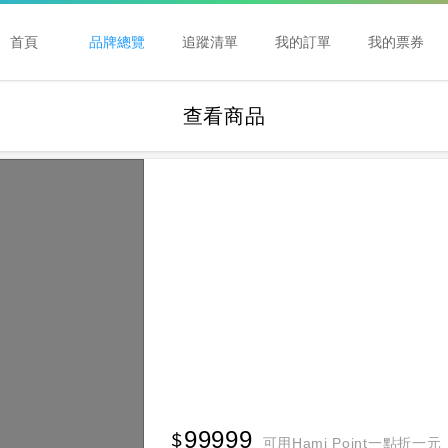
首頁
品牌總覽
追蹤清單
我的訂單
我的票券
查看商品
99999
可用Hami Point一點折一元