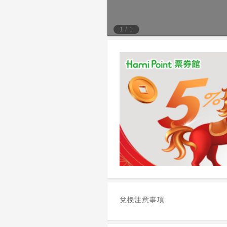
1
/
1
兌換注意事項