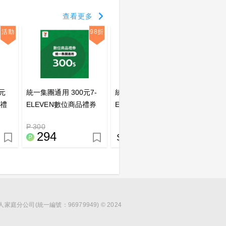
查看更多
活動
98折
元
統一集團通用 300元7-
統一集團通用 100元7-
統一集團
品禮
ELEVEN數位商品禮券
ELEVEN數位商品禮券
ELE
(歸戶型)_點數兌換
(歸戶型)
(歸戶型
P 300
294
100
3
分公司(統一編號：96979949) © 2024