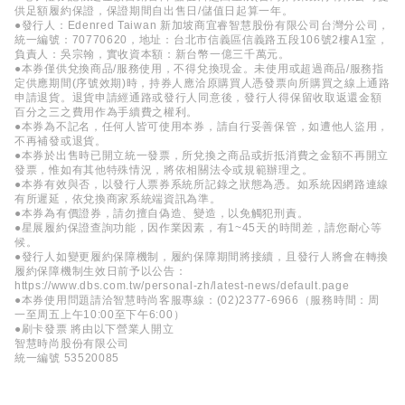
供足額履約保證，保證期間自出售日/儲值日起算一年。
●發行人：Edenred Taiwan 新加坡商宜睿智慧股份有限公司台灣分公司，
統一編號：70770620，地址：台北市信義區信義路五段106號2樓A1室，
負責人：吳宗翰，實收資本額：新台幣一億三千萬元。
●本券僅供兌換商品/服務使用，不得兌換現金。未使用或超過商品/服務指
定供應期間(序號效期)時，持券人應洽原購買人憑發票向所購買之線上通路
申請退貨。退貨申請經通路或發行人同意後，發行人得保留收取返還金額
百分之三之費用作為手續費之權利。
●本券為不記名，任何人皆可使用本券，請自行妥善保管，如遭他人盜用，
不再補發或退貨。
●本券於出售時已開立統一發票，所兌換之商品或折抵消費之金額不再開立
發票，惟如有其他特殊情況，將依相關法令或規範辦理之。
●本券有效與否，以發行人票券系統所記錄之狀態為憑。如系統因網路連線
有所遲延，依兌換商家系統端資訊為準。
●本券為有價證券，請勿擅自偽造、變造，以免觸犯刑責。
●星展履約保證查詢功能，因作業因素，有1~45天的時間差，請您耐心等
候。
●發行人如變更履約保障機制，履約保障期間將接續，且發行人將會在轉換
履約保障機制生效日前予以公告：
https://www.dbs.com.tw/personal-zh/latest-news/default.page
●本券使用問題請洽智慧時尚客服專線：(02)2377-6966（服務時間：周
一至周五上午10:00至下午6:00）
●刷卡發票 將由以下營業人開立
智慧時尚股份有限公司
統一編號 53520085