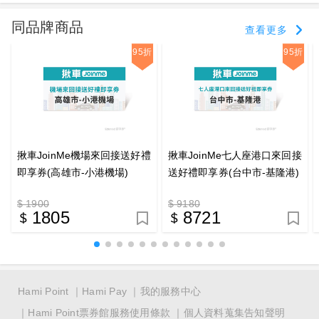
同品牌商品
查看更多
95折
95折
揪車JoinMe機場來回接送好禮
揪車JoinMe七人座港口來回接
即享券(高雄市-小港機場)
送好禮即享券(台中市-基隆港)
$ 1900
$ 9180
1805
8721
Hami Point
Hami Pay
我的服務中心
Hami Point票券館服務使用條款
個人資料蒐集告知聲明