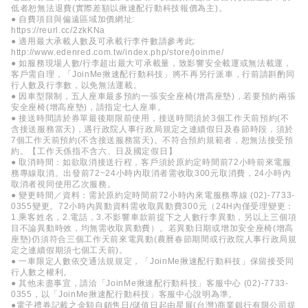
低者恕無法退費(實際差額以揪速配行動科技報價為主)。
● 自費項目與偏遠區域加價網址:
https://reurl.cc/2zkKNa
● 適用最大承載人數及可承載行李件數請參考此:
http://www.edenred.com.tw/index.php/store/joinme/
● 如服務現場人數/行李超出最大可承載量，致影響安全載運或無法載運，
客戶需自理，「JoinMe揪速配行動科技」將不再另行派車，行前請斟酌同
行人數及行李數，以免無法運載。
● 因車型限制，五人座車最多預約一張安全座椅(增高座墊)，若要預約兩張
安全座椅(增高座墊)，請指定七人座車。
● 接送時間請於券單最後期限前使用，接送時間須於3個工作天前預約(不
含接送服務當天)，遇行政院人事行政局規定之連續假日及春節時段，須於
7個工作天前預約(不含接送服務當天)。不符合預約規範者，恕無法接受預
約。【工作天係指不含六、日及國定假日】
● 取消時間：如欲取消接送行程，客戶須於原約定時間前72小時前來電服
務專線取消。出發前72~24小時內取消者需收取300元取消費，24小時內
取消者視同使用乙次服務。
● 變更時間／資料：需於原約定時間前72小時內來電服務專線 (02)-7733-
0355變更。72小時內異動資料需收取異動費300元（24H內僅受理變更：
1.乘客姓名，2.電話，3.不影響車款前提下之人數行李異動，另以上三個項
目不論異動時效，均無需收取異動費）。若異動日期或增加安全座椅(增高
座墊)仍須符合三個工作天前來電異動(農曆春節期間或行政院人事行政局規
定之連續假期須七個工天前)。
● 一車限定人數依交通法規規定，「JoinMe揪速配行動科技」保留接受同
行人數之權利。
● 其他未盡事宜，請洽「JoinMe揪速配行動科技」客服中心 (02)-7733-
0355，以「JoinMe揪速配行動科技」客服中心說明為準。
●電子禮券記載之金額自銷售日/儲值日起由星展(台灣)商業銀行有限公司提