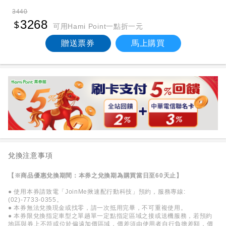
3440
3268
可用Hami Point一點折一元
贈送票券
馬上購買
兌換注意事項
【※商品優惠兌換期間：本券之兌換期為購買當日至60天止】
● 使用本券請致電「JoinMe揪速配行動科技」預約，服務專線:
(02)-7733-0355。
● 本券無法兌換現金或找零，請一次抵用完畢，不可重複使用。
● 本券限兌換指定車型之單趟單一定點指定區域之接或送機服務，若預約
地區與券上不符或位於偏遠加價區域，價差須由使用者自行負擔差額，價