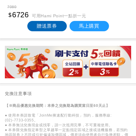
7080
6726
可用Hami Point一點折一元
贈送票券
馬上購買
兌換注意事項
【※商品優惠兌換期間：本券之兌換期為購買當日至60天止】
● 使用本券請致電「JoinMe揪速配行動科技」預約，服務專線:
(02)-7733-0355。
● 本券無法兌換現金或找零，請一次抵用完畢，不可重複使用。
● 本券限兌換指定車型之單趟單一定點指定區域之接或送機服務，若預約
地區與券上不符或位於偏遠加價區域，價差須由使用者自行負擔差額，價