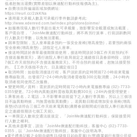
低者恕無法退費(實際差額以揪速配行動科技報價為主)。
● 自費項目與偏遠區域加價網址:
https://reurl.cc/2zkKNa
● 適用最大承載人數及可承載行李件數請參考此:
http://www.edenred.com.tw/index.php/store/joinme/
● 如服務現場人數/行李超出最大可承載量，致影響安全載運或無法載運，
客戶需自理，「JoinMe揪速配行動科技」將不再另行派車，行前請斟酌同
行人數及行李數，以免無法運載。
● 因車型限制，五人座車最多預約一張安全座椅(增高座墊)，若要預約兩張
安全座椅(增高座墊)，請指定七人座車。
● 接送時間請於券單最後期限前使用，接送時間須於3個工作天前預約(不
含接送服務當天)，遇行政院人事行政局規定之連續假日及春節時段，須於
7個工作天前預約(不含接送服務當天)。不符合預約規範者，恕無法接受預
約。【工作天係指不含六、日及國定假日】
● 取消時間：如欲取消接送行程，客戶須於原約定時間前72小時前來電服
務專線取消。出發前72~24小時內取消者需收取300元取消費，24小時內
取消者視同使用乙次服務。
● 變更時間／資料：需於原約定時間前72小時內來電服務專線 (02)-7733-
0355變更。72小時內異動資料需收取異動費300元（24H內僅受理變更：
1.乘客姓名，2.電話，3.不影響車款前提下之人數行李異動，另以上三個項
目不論異動時效，均無需收取異動費）。若異動日期或增加安全座椅(增高
座墊)仍須符合三個工作天前來電異動(農曆春節期間或行政院人事行政局規
定之連續假期須七個工天前)。
● 一車限定人數依交通法規規定，「JoinMe揪速配行動科技」保留接受同
行人數之權利。
● 其他未盡事宜，請洽「JoinMe揪速配行動科技」客服中心 (02)-7733-
0355，以「JoinMe揪速配行動科技」客服中心說明為準。
●電子禮券記載之金額自銷售日/儲值日起由星展(台灣)商業銀行有限公司提