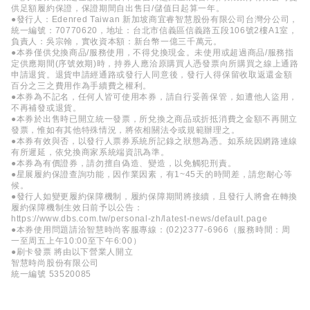
供足額履約保證，保證期間自出售日/儲值日起算一年。
●發行人：Edenred Taiwan 新加坡商宜睿智慧股份有限公司台灣分公司，
統一編號：70770620，地址：台北市信義區信義路五段106號2樓A1室，
負責人：吳宗翰，實收資本額：新台幣一億三千萬元。
●本券僅供兌換商品/服務使用，不得兌換現金。未使用或超過商品/服務指
定供應期間(序號效期)時，持券人應洽原購買人憑發票向所購買之線上通路
申請退貨。退貨申請經通路或發行人同意後，發行人得保留收取返還金額
百分之三之費用作為手續費之權利。
●本券為不記名，任何人皆可使用本券，請自行妥善保管，如遭他人盜用，
不再補發或退貨。
●本券於出售時已開立統一發票，所兌換之商品或折抵消費之金額不再開立
發票，惟如有其他特殊情況，將依相關法令或規範辦理之。
●本券有效與否，以發行人票券系統所記錄之狀態為憑。如系統因網路連線
有所遲延，依兌換商家系統端資訊為準。
●本券為有價證券，請勿擅自偽造、變造，以免觸犯刑責。
●星展履約保證查詢功能，因作業因素，有1~45天的時間差，請您耐心等
候。
●發行人如變更履約保障機制，履約保障期間將接續，且發行人將會在轉換
履約保障機制生效日前予以公告：
https://www.dbs.com.tw/personal-zh/latest-news/default.page
●本券使用問題請洽智慧時尚客服專線：(02)2377-6966（服務時間：周
一至周五上午10:00至下午6:00）
●刷卡發票 將由以下營業人開立
智慧時尚股份有限公司
統一編號 53520085