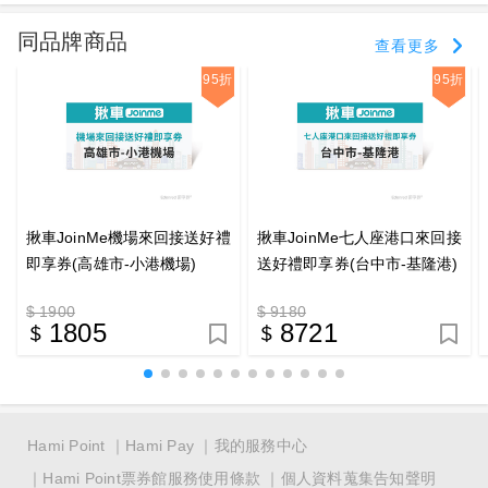
同品牌商品
查看更多
95折
95折
揪車JoinMe機場來回接送好禮
揪車JoinMe七人座港口來回接
即享券(高雄市-小港機場)
送好禮即享券(台中市-基隆港)
$ 1900
$ 9180
1805
8721
Hami Point
Hami Pay
我的服務中心
Hami Point票券館服務使用條款
個人資料蒐集告知聲明