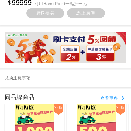
99999
可用Hami Point一點折一元
贈送票券
馬上購買
兌換注意事項
同品牌商品
查看更多
97折
98折