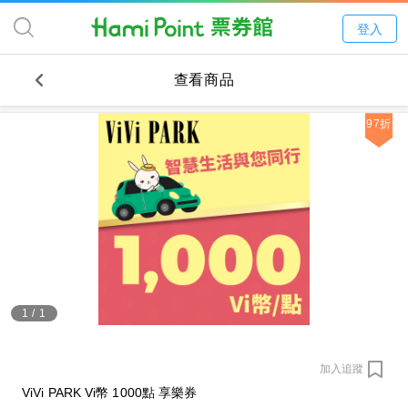
登入
查看商品
97折
1
/
1
加入追蹤
ViVi PARK Vi幣 1000點 享樂券