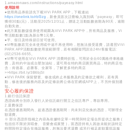
1.amazonaws.com/instructions/payeasy.html
使用說明
●使用商品券前請先下載ViVi PARK APP，下載連結
https://onelink.to/rbf3zg
，新會員首次註冊輸入識別碼「payeasy」即可
獲得30點(元)，活動至2025/12/31止，贈送之活動點數效期為90天，逾期
自動失效。
●此方案點數儲值券使用範圍為ViVi PARK APP中，所有商品及服務，Vi
幣活動點數1點為新台幣1元整。
●平、假日及特殊節日皆可使用。
●Vi幣點數若完全未使用或中途不再使用時，怒無法接受退費，請遵照ViVi
PARK APP活動點數使用規範辦理，若有相關疑問請洽24hr客服電話:
(02)2536-6655。
●Vi幣可使用在ViVi PARK APP 消費時折抵，可用於全台60萬格停車格繳
費，及特約中油或台塑加油站，還可用在特約商店購買商品，特約商店包
含：肯德基、必勝客、全家等，了解更多特約商店
>>
https://bit.ly/3B6bjSI
●ViVi PARK 保留變更、修改或終止本服務及約定條款之權利，若有異
動，修改後的服務內容及約定條款將公佈在官網或APP上，不另外個別通
知。
安心履約保證
1.銀行信託保證
憑證由將分別存入發行人於信託銀行開立之信託專戶，專款專用。
2.退費保證
在憑證優惠期間內、超過憑證優惠期間：尚未到店兌換的憑證，可辦理全
額退費。
※ 部分憑證所指稱之內容為依據特定單一時間與特定場合所提供之服務 (
包括但不限於演唱會、 音樂會或展覽 )，當憑證持有人因故未能於該特定
時間與特定場合兌換該服務，恕無法要求退費 或另行補足差額重現該服