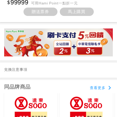
99999
可用Hami Point一點折一元
贈送票券
馬上購買
兌換注意事項
同品牌商品
查看更多